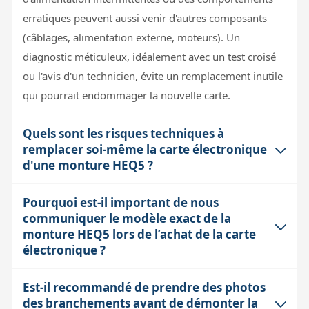
erratiques peuvent aussi venir d'autres composants
(câblages, alimentation externe, moteurs). Un
diagnostic méticuleux, idéalement avec un test croisé
ou l'avis d'un technicien, évite un remplacement inutile
qui pourrait endommager la nouvelle carte.
Quels sont les risques techniques à
remplacer soi-même la carte électronique
d'une monture HEQ5 ?
Pourquoi est-il important de nous
Le remplacement de la carte électronique implique de
communiquer le modèle exact de la
manipuler des composants sensibles et des connexions
monture HEQ5 lors de l’achat de la carte
délicates. Un mauvais branchement ou une
électronique ?
manipulation incorrecte peut endommager
irrémédiablement la carte ou d'autres parties de la
Est-il recommandé de prendre des photos
Les cartes électroniques contiennent un micro-switch
monture. Sans notice ni schéma, le risque d’erreur est
des branchements avant de démonter la
programmable qui doit être réglé spécifiquement selon