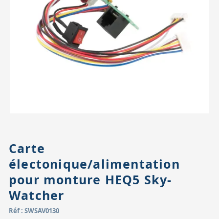
Accessoires pour montures
Pièces détachées
Têtes binocula
Carte
électonique/alimentation
pour monture HEQ5 Sky-
Watcher
Réf : SWSAV0130