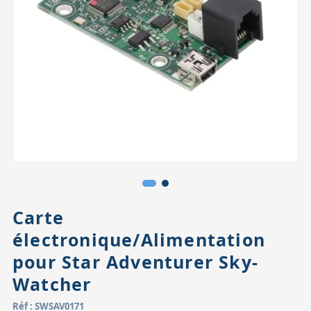
Accessoires pour montures
Pièces détachées
Têtes binocula
Carte
électronique/Alimentation
pour Star Adventurer Sky-
Watcher
Réf : SWSAV0171