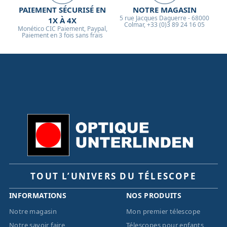
PAIEMENT SÉCURISÉ EN
NOTRE MAGASIN
5 rue Jacques Daguerre - 68000
1X À 4X
Colmar, +33 (0)3 89 24 16 05
Monético CIC Paiement, Paypal,
Paiement en 3 fois sans frais
TOUT L’UNIVERS DU TÉLESCOPE
INFORMATIONS
NOS PRODUITS
Notre magasin
Mon premier télescope
Notre savoir faire
Télescopes pour enfants