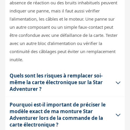
absence de réaction ou des bruits inhabituels peuvent
indiquer une panne, mais il faut aussi vérifier
l'alimentation, les câbles et le moteur. Une panne sur
un autre composant ou un simple faux-contact peut
être confondue avec une défaillance de la carte. Tester
avec un autre bloc d'alimentation ou vérifier la
continuité des câblages peut éviter un remplacement
inutile.
Quels sont les risques à remplacer soi-
même la carte électronique sur la Star
Adventurer ?
Pourquoi est-il important de préciser le
Le remplacement de la carte électronique demande
modèle exact de ma monture Star
une manipulation délicate. Sans précautions, vous
Adventurer lors de la commande de la
risquez d’endommager la nouvelle carte, notamment
carte électronique ?
par des erreurs de branchement ou une décharge