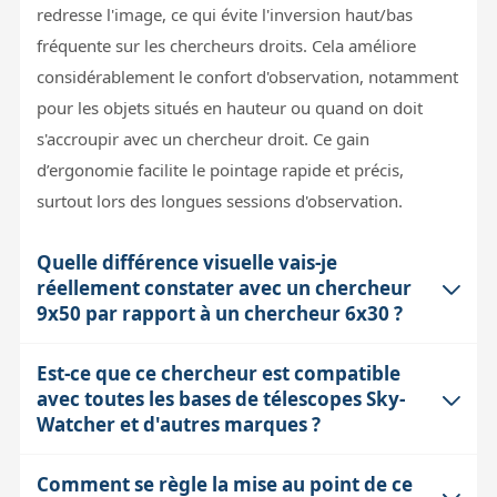
redresse l'image, ce qui évite l'inversion haut/bas
fréquente sur les chercheurs droits. Cela améliore
considérablement le confort d'observation, notamment
pour les objets situés en hauteur ou quand on doit
s'accroupir avec un chercheur droit. Ce gain
d’ergonomie facilite le pointage rapide et précis,
surtout lors des longues sessions d'observation.
Quelle différence visuelle vais-je
réellement constater avec un chercheur
9x50 par rapport à un chercheur 6x30 ?
Est-ce que ce chercheur est compatible
Le 9x50 offre un grossissement plus élevé et une
avec toutes les bases de télescopes Sky-
ouverture plus grande, ce qui signifie qu’il collecte
Watcher et d'autres marques ?
environ 2,78 fois plus de lumière qu’un 6x30. Sur le
ciel profond, cela facilite la détection des objets peu
Comment se règle la mise au point de ce
Le support livré est compatible avec les bases Orion,