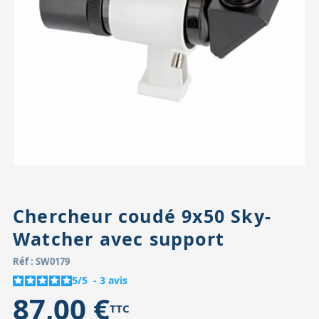
Accessoires pour montures
Pièces détachées
Têtes binocula
Chercheur coudé 9x50 Sky-
Watcher avec support
Réf : SW0179
5
/
5
-
3
avis
87,00 €
TTC