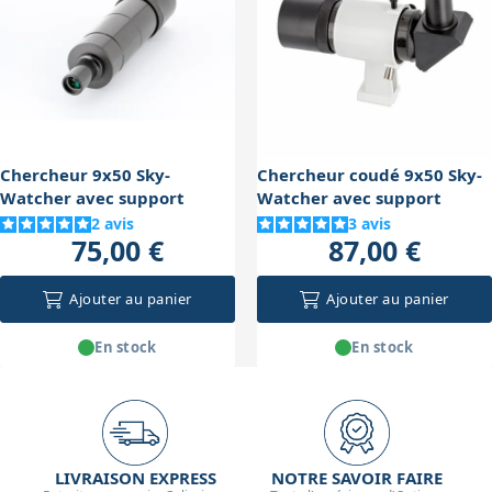
la solidité des vis pour maintenir un alignement précis.
Chercheur 9x50 Sky-
Chercheur coudé 9x50 Sky-
Watcher avec support
Watcher avec support
2
avis
3
avis
75,00 €
87,00 €
Ajouter au panier
Ajouter au panier
En stock
En stock
LIVRAISON EXPRESS
NOTRE SAVOIR FAIRE