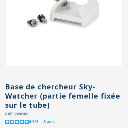
Accessoires pour montures
Pièces détachées
Têtes binocula
Base de chercheur Sky-
Watcher (partie femelle fixée
sur le tube)
Réf : SW0181
4.5
/
5
-
8
avis