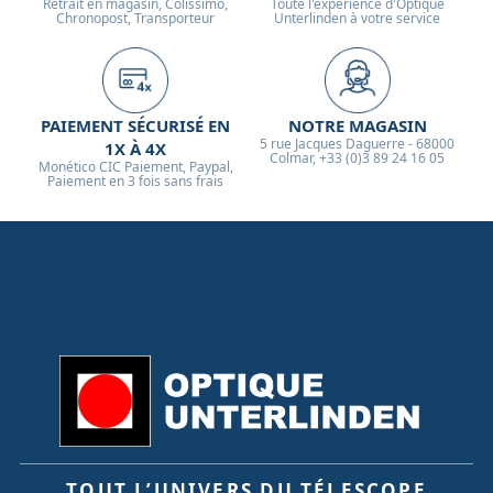
Retrait en magasin, Colissimo,
Toute l'expérience d'Optique
Chronopost, Transporteur
Unterlinden à votre service
PAIEMENT SÉCURISÉ EN
NOTRE MAGASIN
5 rue Jacques Daguerre - 68000
1X À 4X
Colmar, +33 (0)3 89 24 16 05
Monético CIC Paiement, Paypal,
Paiement en 3 fois sans frais
TOUT L’UNIVERS DU TÉLESCOPE