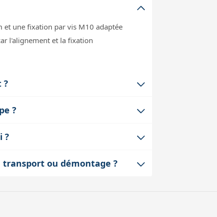
 et une fixation par vis M10 adaptée
r l'alignement et la fixation
 ?
de la direction du chercheur. Ces vis
pe ?
table et reproductible, essentielle pour
r rapport à la charge totale du
i ?
pour les montures très légères ou les
une vis M10 spécifique. Cependant, il
de transport ou démontage ?
correspond au support pour garantir une
vement simple tout en conservant un
dition de bien noter ou marquer les