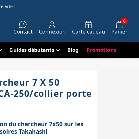
e vite !
0
Contact
Connexion
Carte cadeau
Panier
Guides débutants
Blog
Promotions
rcheur 7 X 50
CA-250/collier porte
ion du chercheur 7x50 sur les
ssoires Takahashi