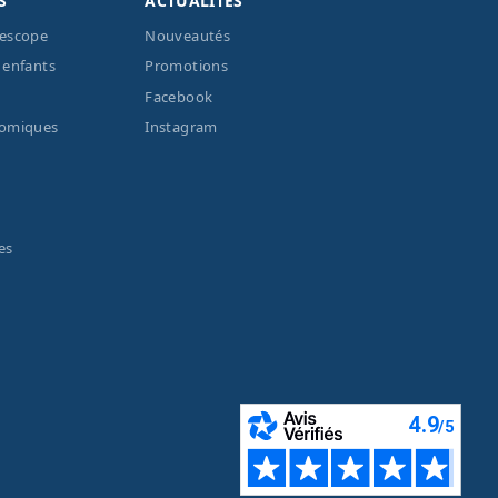
S
ACTUALITÉS
lescope
Nouveautés
 enfants
Promotions
Facebook
nomiques
Instagram
es