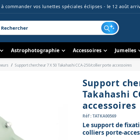
à commander vos lunettes spéciales éclipses - le 12 août arriv
Astrophotographie
Accessoires
Jumelles
heurs
Support chercheur 7 X 50 Takahashi CCA-250/collier porte accessoires
Support che
Takahashi C
accessoires
Réf : TATKA00569
Le support de fixat
colliers porte-acce