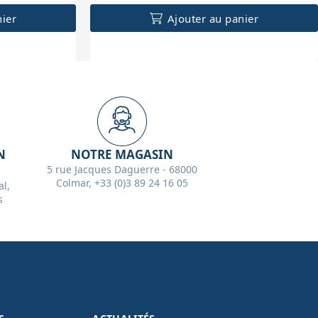
nier
Ajouter au panier
N
NOTRE MAGASIN
5 rue Jacques Daguerre - 68000
Colmar, +33 (0)3 89 24 16 05
l,
s