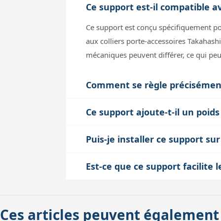
Ce support est-il compatible a
Ce support est conçu spécifiquement po
aux colliers porte-accessoires Takahashi
mécaniques peuvent différer, ce qui peut 
Comment se règle précisément
Le support dispose de 3 vis de réglage à
Ce support ajoute-t-il un poids
agissent sur trois points pour aligner le
Avec un poids de 210 grammes, ce suppor
un pointage rapide et précis lors de l'ob
Puis-je installer ce support su
télescope et ne devrait pas affecter l'éq
Oui, ce support est prévu pour s’adapter
configurations sensibles au poids, il est 
Est-ce que ce support facilit
faut s’assurer que le collier utilisé es
Le système de fixation par vis M10 av
fixation stable.
bon maintien. Cela facilite le transport
Ces articles peuvent également
réglages initiaux pour un repositionne