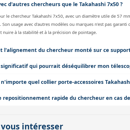
vec d'autres chercheurs que le Takahashi 7x50 ?
ur le chercheur Takahashi 7x50, avec un diamètre utile de 57 mm
. Son usage avec d'autres modèles ou marques n'est pas garanti ca
nuire à la stabilité et à la précision de pointage.
 l'alignement du chercheur monté sur ce support
 l'arrière avec contre-écrou moleté, permettant un ajustement fin 
 significatif qui pourrait déséquilibrer mon télesco
 chercheur avec le télescope principal, offrant une mise au point s
t est relativement léger. En général, ce poids est négligeable pa
servation.
r n'importe quel collier porte-accessoires Takahash
uilibrage, surtout sur des colliers robustes Takahashi. Toutefois, 
 aux colliers porte-accessoires Takahashi grâce à sa fixation par 
toujours conseillé de vérifier l’équilibre après installation.
e le repositionnement rapide du chercheur en cas 
t bien compatible avec ce type de vis et que le diamètre intérieur 
ec contre-écrou moleté permet un démontage et remontage relati
 et la maintenance sans perdre la précision de l’alignement, à con
 vous intéresser
ment rapide.