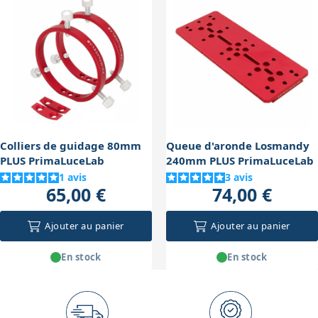
un mauvais serrage ou des difficultés d'alignement, ce
surtout après les transports ou manipulations
qui nuirait à la stabilité de l'instrument.
fréquentes. Un nettoyage simple avec un chiffon doux
pour enlever la poussière ou l'humidité suffit, et éviter
de stocker l'instrument dans un environnement
humide prolongera leur durée de vie sans problème.
Colliers de guidage 80mm
Queue d'aronde Losmandy
PLUS PrimaLuceLab
240mm PLUS PrimaLuceLab
1
avis
3
avis
65,00 €
74,00 €
Ajouter au panier
Ajouter au panier
En stock
En stock