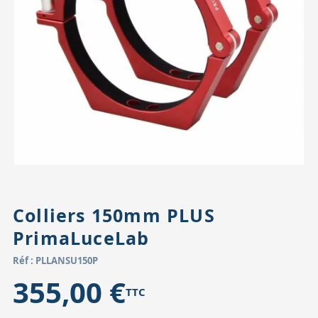
Accessoires pour montures
Pièces détachées
Têtes binocula
Colliers 150mm PLUS
PrimaLuceLab
Réf : PLLANSU150P
355,00 €
TTC