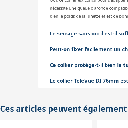
Oui, ce collier est conçu pour s'adapte
nécessite une queue d'aronde compatibl
bien le poids de la lunette et est de bon
Le serrage sans outil est-il s
Le serrage par poignée permet un réglage 
Peut-on fixer facilement un c
aluminium anodisé rigide et la feutrine 
Oui, ce collier possède deux trous tara
peut entraîner des vibrations, donc il es
Ce collier protège-t-il bien le 
StarBeam ou le support PiggyCam. Cela 
Absolument, l'intérieur du collier est re
externes.
Le collier TeleVue DI 76mm est
du revêtement extérieur de la lunette, c
Ce collier est spécifiquement dimensio
plus longue ou plus lourde, il faut vérif
Ces articles peuvent également
ou une mauvaise répartition du poids, ce 