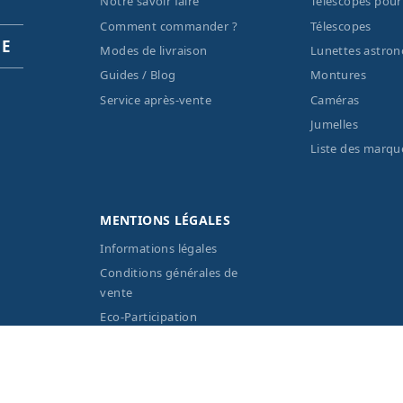
Notre savoir faire
Télescopes pour
Comment commander ?
Télescopes
PE
Modes de livraison
Lunettes astro
Guides / Blog
Montures
Service après-vente
Caméras
Jumelles
Liste des marqu
MENTIONS LÉGALES
Informations légales
Conditions générales de
vente
Eco-Participation
Vos données personnelles