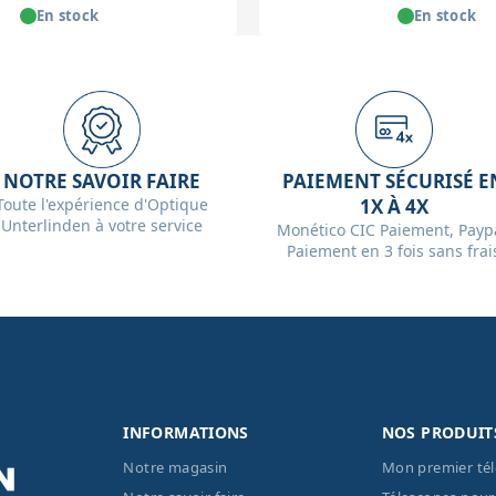
En stock
En stock
NOTRE SAVOIR FAIRE
PAIEMENT SÉCURISÉ E
Toute l'expérience d'Optique
1X À 4X
Unterlinden à votre service
Monético CIC Paiement, Paypa
Paiement en 3 fois sans frai
INFORMATIONS
NOS PRODUIT
Notre magasin
Mon premier té