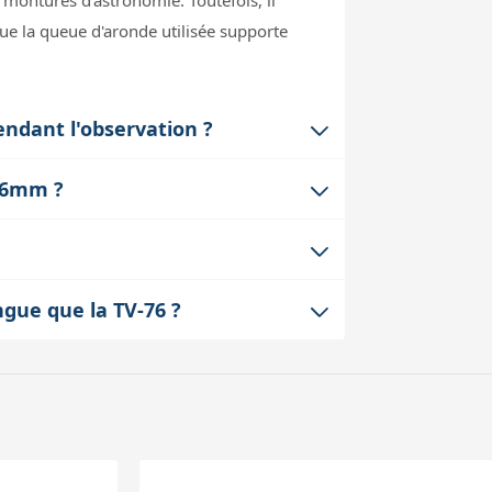
 montures d'astronomie. Toutefois, il
e la queue d'aronde utilisée supporte
endant l'observation ?
r la stabilité. La construction en
 76mm ?
'astrophotographie, un serrage trop lâche
 accessoires TeleVue comme le chercheur
tils supplémentaires ni d'adaptateurs
e, évitant ainsi les rayures et l'usure
ngue que la TV-76 ?
hétique et la valeur de l'instrument.
la TeleVue 76 ou 85. Pour une lunette
 collier mal adapté peut entraîner du jeu