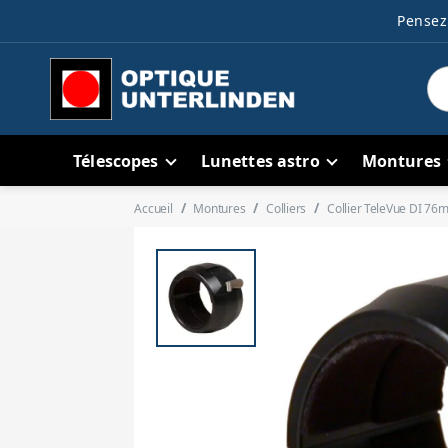
Pensez 
Télescopes
Lunettes astro
Montures
Accueil
Montures
Colliers
Collier TeleVue DI 76mm