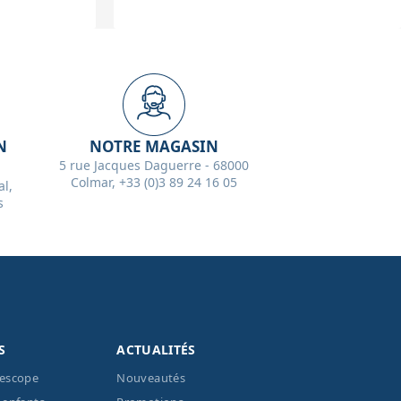
N
NOTRE MAGASIN
5 rue Jacques Daguerre - 68000
Colmar, +33 (0)3 89 24 16 05
l,
s
S
ACTUALITÉS
lescope
Nouveautés