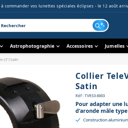
à commander vos lunettes spéciales éclipses - le 12 août arriv
Astrophotographie
Accessoires
Jumelles
 (3'') Satin
Collier Tele
Satin
Réf : TVRS3-8003
Pour adapter une l
d'aronde mâle type
Construction aluminiu