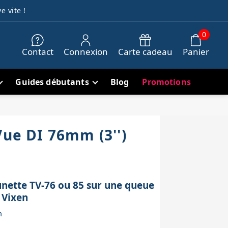
e vite !
0
Contact
Connexion
Carte cadeau
Panier
Guides débutants
Blog
Promotions
Vue DI 76mm (3'')
unette TV-76 ou 85 sur une queue
 Vixen
m