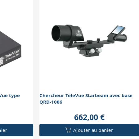
Vue type
Chercheur TeleVue Starbeam avec base
QRD-1006
662,00 €
nier
Ajouter au panier