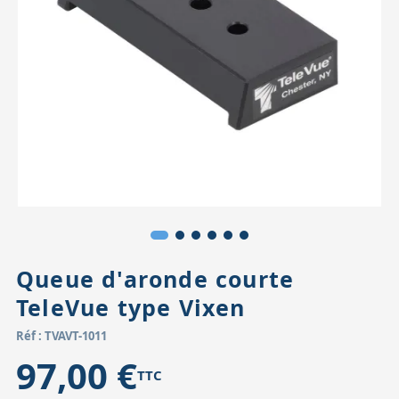
Accessoires pour montures
Pièces détachées
Têtes binocula
Queue d'aronde courte
TeleVue type Vixen
Réf : TVAVT-1011
97,00 €
TTC