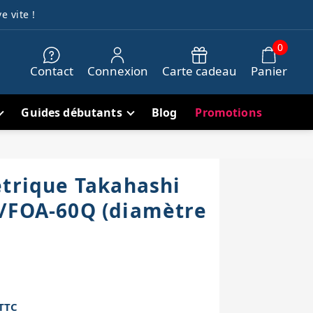
e vite !
0
Contact
Connexion
Carte cadeau
Panier
Guides débutants
Blog
Promotions
étrique Takahashi
/FOA-60Q (diamètre
TTC