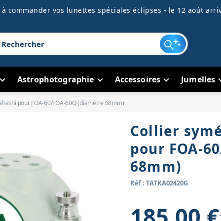
à commander vos lunettes spéciales éclipses - le 12 août arriv
Astrophotographie
Accessoires
Jumelles
akahashi pour FOA-60/FOA-60Q (diamètre 68mm)
Collier sym
pour FOA-60
68mm)
Réf : TATKA02420G
185,00 €