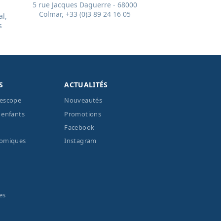
5 rue Jacques Daguerre - 68000
Colmar, +33 (0)3 89 24 16 05
l,
s
S
ACTUALITÉS
lescope
Nouveautés
 enfants
Promotions
Facebook
nomiques
Instagram
es