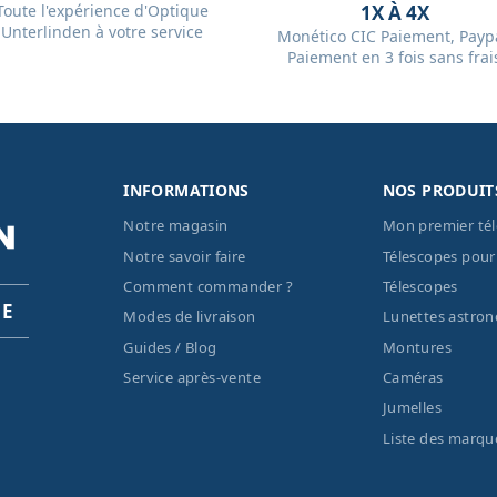
Toute l'expérience d'Optique
1X À 4X
Unterlinden à votre service
Monético CIC Paiement, Paypa
Paiement en 3 fois sans frai
INFORMATIONS
NOS PRODUIT
Notre magasin
Mon premier té
Notre savoir faire
Télescopes pour
Comment commander ?
Télescopes
PE
Modes de livraison
Lunettes astro
Guides / Blog
Montures
Service après-vente
Caméras
Jumelles
Liste des marqu