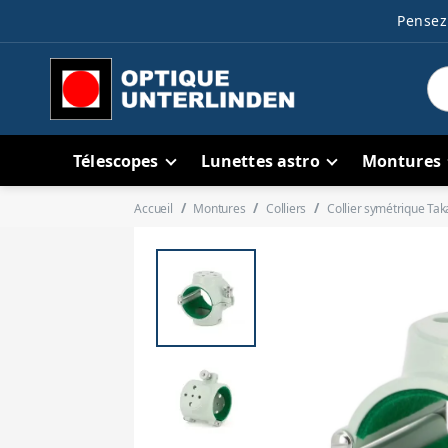
Pensez 
Télescopes
Lunettes astro
Montures
Accueil
Montures
Colliers
Collier symétrique T