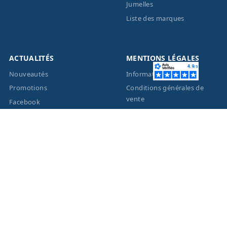
Jumelles
Liste des marques
ACTUALITÉS
MENTIONS LÉGALES
Nouveautés
Informations légales
Promotions
Conditions générales de
vente
Facebook
Eco-Participation
Instagram
Vos données personnelles
© 2026 - Création site