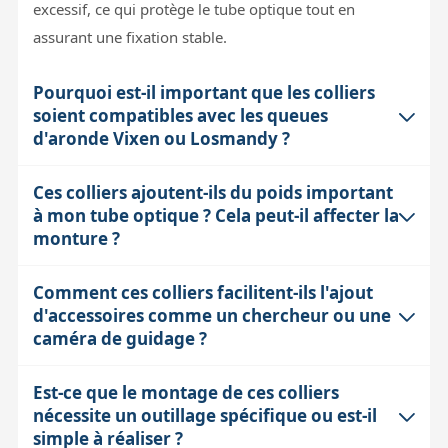
excessif, ce qui protège le tube optique tout en
assurant une fixation stable.
Pourquoi est-il important que les colliers
soient compatibles avec les queues
d'aronde Vixen ou Losmandy ?
Ces colliers ajoutent-ils du poids important
Les systèmes de fixation de type Vixen ou Losmandy
à mon tube optique ? Cela peut-il affecter la
sont standard dans l’astronomie amateur pour assurer
monture ?
une modularité et une solidité lors de l’assemblage
d’accessoires. Utiliser des queues d'aronde compatibles
Comment ces colliers facilitent-ils l'ajout
Les colliers PrimaLuceLab PLUS 95 mm pèsent environ
garantit que le montage est stable, que les accessoires
d'accessoires comme un chercheur ou une
600 g la paire, ce qui est relativement léger par rapport
sont bien alignés et que le système peut supporter le
caméra de guidage ?
au poids total du tube et des accessoires. Cependant,
poids sans jeu, ce qui est crucial pour la précision en
sur une monture légère ou déjà chargée proche de sa
observation ou en astrophotographie.
Est-ce que le montage de ces colliers
Grâce à leur système modulaire et à leurs faces planes,
limite, ce poids supplémentaire doit être pris en
nécessite un outillage spécifique ou est-il
les colliers permettent de fixer facilement des plaques
compte pour conserver une bonne stabilité et éviter les
simple à réaliser ?