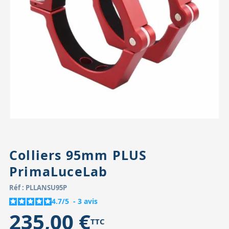
Accessoires pour montures
Pièces détachées
Têtes binocula
Colliers 95mm PLUS
PrimaLuceLab
Réf : PLLANSU95P
4.7
/
5
-
3
avis
235,00 €
TTC