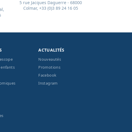
5 rue Jacques Daguerre - 68000
Colmar, +33 (0)3 89 24 16 05
l,
s
S
ACTUALITÉS
lescope
Nouveautés
 enfants
Promotions
Facebook
nomiques
Instagram
es