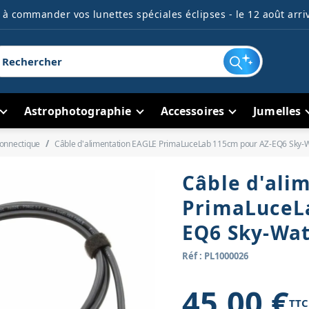
à commander vos lunettes spéciales éclipses - le 12 août arriv
Astrophotographie
Accessoires
Jumelles
onnectique
Câble d'alimentation EAGLE PrimaLuceLab 115cm pour AZ-EQ6 Sky-
Câble d'ali
PrimaLuceL
EQ6 Sky-Wa
Réf : PL1000026
45,00 €
TTC