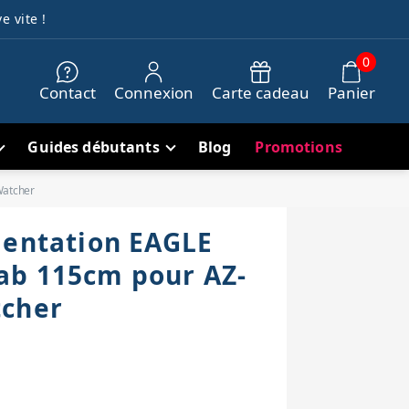
e vite !
0
Contact
Connexion
Carte cadeau
Panier
Guides débutants
Blog
Promotions
Watcher
mentation EAGLE
ab 115cm pour AZ-
tcher