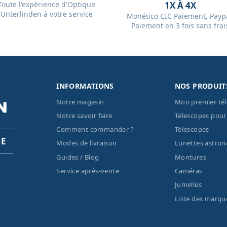
Toute l'expérience d'Optique
1X À 4X
Unterlinden à votre service
Monético CIC Paiement, Paypa
Paiement en 3 fois sans frai
INFORMATIONS
NOS PRODUIT
Notre magasin
Mon premier té
Notre savoir faire
Télescopes pour
Comment commander ?
Télescopes
PE
Modes de livraison
Lunettes astro
Guides / Blog
Montures
Service après-vente
Caméras
Jumelles
Liste des marqu