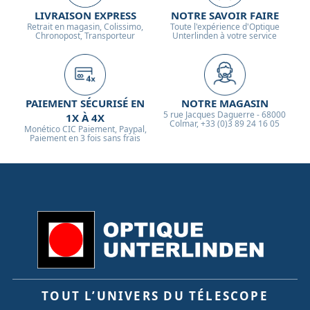
LIVRAISON EXPRESS
NOTRE SAVOIR FAIRE
Retrait en magasin, Colissimo,
Toute l'expérience d'Optique
Chronopost, Transporteur
Unterlinden à votre service
PAIEMENT SÉCURISÉ EN
NOTRE MAGASIN
5 rue Jacques Daguerre - 68000
1X À 4X
Colmar, +33 (0)3 89 24 16 05
Monético CIC Paiement, Paypal,
Paiement en 3 fois sans frais
TOUT L’UNIVERS DU TÉLESCOPE