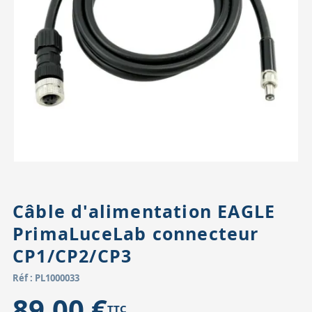
Accessoires pour montures
Pièces détachées
Têtes binocula
Câble d'alimentation EAGLE
PrimaLuceLab connecteur
CP1/CP2/CP3
Réf : PL1000033
89,00 €
TTC