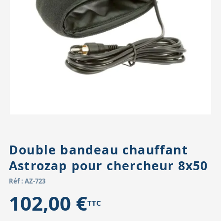
Accessoires pour montures
Pièces détachées
Têtes binocula
Double bandeau chauffant
Astrozap pour chercheur 8x50
Réf : AZ-723
102,00 €
TTC