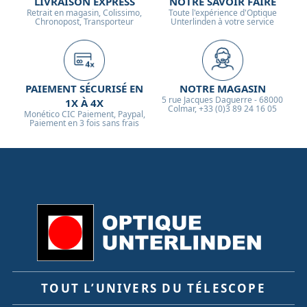
LIVRAISON EXPRESS
NOTRE SAVOIR FAIRE
Retrait en magasin, Colissimo,
Toute l'expérience d'Optique
Chronopost, Transporteur
Unterlinden à votre service
PAIEMENT SÉCURISÉ EN
NOTRE MAGASIN
5 rue Jacques Daguerre - 68000
1X À 4X
Colmar, +33 (0)3 89 24 16 05
Monético CIC Paiement, Paypal,
Paiement en 3 fois sans frais
TOUT L’UNIVERS DU TÉLESCOPE