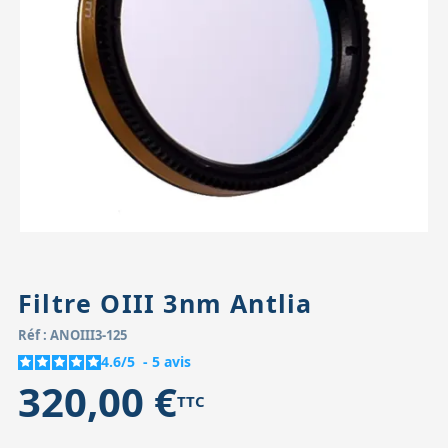
Accessoires pour montures
Pièces détachées
Têtes binocula
Filtre OIII 3nm Antlia
Réf : ANOIII3-125
4.6
/
5
-
5
avis
320,00 €
TTC