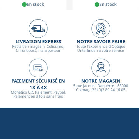
En stock
En stock
LIVRAISON EXPRESS
NOTRE SAVOIR FAIRE
Retrait en magasin, Colissimo,
Toute l'expérience d'Optique
Chronopost, Transporteur
Unterlinden à votre service
PAIEMENT SÉCURISÉ EN
NOTRE MAGASIN
5 rue Jacques Daguerre - 68000
1X À 4X
Colmar, +33 (0)3 89 24 16 05
Monético CIC Paiement, Paypal,
Paiement en 3 fois sans frais