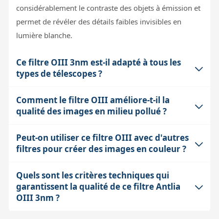
considérablement le contraste des objets à émission et
permet de révéler des détails faibles invisibles en
lumière blanche.
Ce filtre OIII 3nm est-il adapté à tous les
types de télescopes ?
Comment le filtre OIII améliore-t-il la
Le filtre Antlia OIII 3nm est utilisable sur des
qualité des images en milieu pollué ?
instruments rapides, jusqu'à un rapport F/D de 3, ce
qui inclut la plupart des télescopes et lunettes grand
Peut-on utiliser ce filtre OIII avec d'autres
En milieu pollué, la lumière artificielle émise par les
champ utilisés en astrophotographie. Cependant, sur
filtres pour créer des images en couleur ?
lampes sodium et mercure crée un fond de ciel
des instruments très rapides, un léger décalage de la
lumineux qui masque les faibles émissions des
longueur d'onde de transmission peut survenir, ce qui
Quels sont les critères techniques qui
Oui. Ce filtre OIII 3nm s'intègre parfaitement dans une
nébuleuses. Le filtre OIII 3nm, grâce à sa bande très
peut réduire légèrement son efficacité. Pour les
garantissent la qualité de ce filtre Antlia
séquence d'imagerie en bande étroite combinée avec
étroite et sa coupure franche, bloque quasiment toute
instruments plus lents, ce filtre offre une performance
OIII 3nm ?
les filtres H-alpha et SII du même type (3nm). En
cette lumière parasite sauf la raie d'oxygène ionisé.
optimale.
associant ces trois canaux, on peut composer des