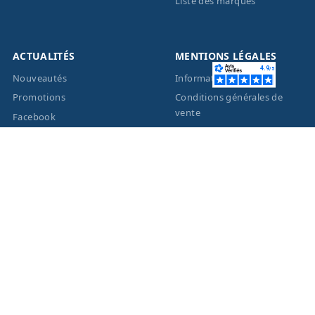
Liste des marques
ACTUALITÉS
MENTIONS LÉGALES
Nouveautés
Informations légales
Promotions
Conditions générales de
vente
Facebook
Eco-Participation
Instagram
Vos données personnelles
© 2026 - Création site
internet
BWAgence
- Tous
droits réservés Optique