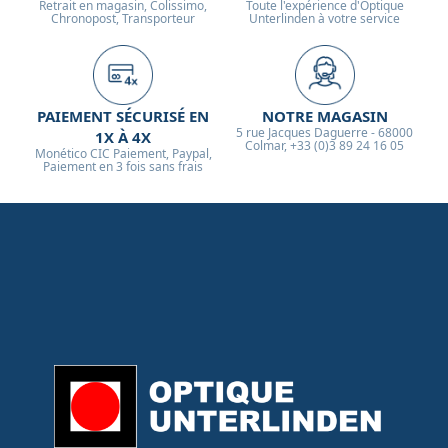
Retrait en magasin, Colissimo,
Toute l'expérience d'Optique
Chronopost, Transporteur
Unterlinden à votre service
PAIEMENT SÉCURISÉ EN
NOTRE MAGASIN
5 rue Jacques Daguerre - 68000
1X À 4X
Colmar, +33 (0)3 89 24 16 05
Monético CIC Paiement, Paypal,
Paiement en 3 fois sans frais