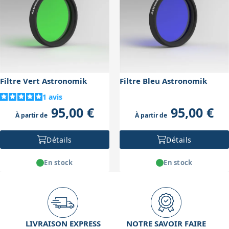
rapide et réduisant le poids sur la monture. Le 50.8
nuisance.
mm offre un champ plus large sans vignettage sur des
optiques rapides ou des caméras avec capteurs plus
grands, mais il est plus volumineux et plus lourd, ce
qui peut demander une monture plus stable. Il faut
donc équilibrer le besoin de champ et la stabilité du
Filtre Vert Astronomik
Filtre Bleu Astronomik
matériel.
1
avis
95,00 €
95,00 €
À partir de
À partir de
Détails
Détails
En stock
En stock
LIVRAISON EXPRESS
NOTRE SAVOIR FAIRE