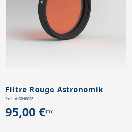
Accessoires pour montures
Pièces détachées
Têtes binocula
Filtre Rouge Astronomik
Réf : AK8H0028
95,00 €
TTC