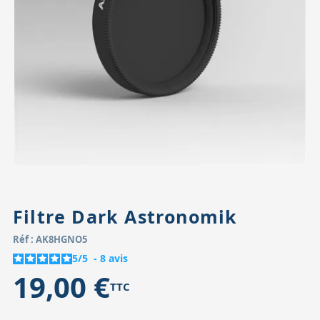
Accessoires pour montures
Pièces détachées
Têtes binocula
Filtre Dark Astronomik
Réf : AK8HGNO5
5
/
5
-
8
avis
19,00 €
TTC