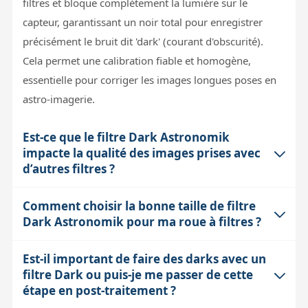
filtres et bloque complètement la lumière sur le
capteur, garantissant un noir total pour enregistrer
précisément le bruit dit 'dark' (courant d'obscurité).
Cela permet une calibration fiable et homogène,
essentielle pour corriger les images longues poses en
astro-imagerie.
Est-ce que le filtre Dark Astronomik
impacte la qualité des images prises avec
d’autres filtres ?
Comment choisir la bonne taille de filtre
Le filtre Dark est totalement opaque et ne laisse passer
Dark Astronomik pour ma roue à filtres ?
aucune lumière, mais il est uniquement utilisé pour
capturer des images de calibration (darks), pas pour
Est-il important de faire des darks avec un
La taille du filtre Dark doit correspondre précisément
observer le ciel. Lorsqu'il est retiré et remplacé par un
filtre Dark ou puis-je me passer de cette
au diamètre de votre roue à filtres pour assurer une
filtre d'observation ou d'imagerie, il n'a aucun effet sur
étape en post-traitement ?
occultation totale et éviter toute fuite de lumière.
la qualité des images. Il ne modifie ni la transmission