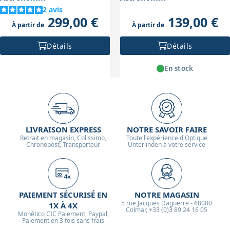
2
avis
299,00 €
139,00 €
À partir de
À partir de
Détails
Détails
En stock
LIVRAISON EXPRESS
NOTRE SAVOIR FAIRE
Retrait en magasin, Colissimo,
Toute l'expérience d'Optique
Chronopost, Transporteur
Unterlinden à votre service
PAIEMENT SÉCURISÉ EN
NOTRE MAGASIN
5 rue Jacques Daguerre - 68000
1X À 4X
Colmar, +33 (0)3 89 24 16 05
Monético CIC Paiement, Paypal,
Paiement en 3 fois sans frais