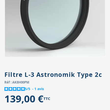
Accessoires pour montures
Pièces détachées
Têtes binocula
Filtre L-3 Astronomik Type 2c
Réf : AK8H00PM
5
/
5
-
1
avis
139,00 €
TTC