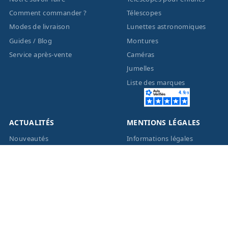
Comment commander ?
Télescopes
Modes de livraison
Lunettes astronomiques
Guides / Blog
Montures
Service après-vente
Caméras
Jumelles
Liste des marques
ACTUALITÉS
MENTIONS LÉGALES
Nouveautés
Informations légales
Promotions
Conditions générales de
vente
Facebook
Eco-Participation
Instagram
Vos données personnelles