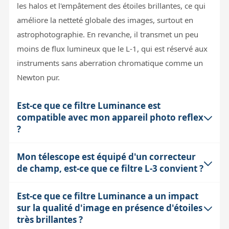
les halos et l'empâtement des étoiles brillantes, ce qui
améliore la netteté globale des images, surtout en
astrophotographie. En revanche, il transmet un peu
moins de flux lumineux que le L-1, qui est réservé aux
instruments sans aberration chromatique comme un
Newton pur.
Est-ce que ce filtre Luminance est
compatible avec mon appareil photo reflex
?
Mon télescope est équipé d'un correcteur
Oui, les filtres L-3 Astronomik sont disponibles en
de champ, est-ce que ce filtre L-3 convient ?
montures clips spécifiques pour de nombreux modèles
d'appareils photo reflex et hybrides (Canon EOS, Nikon,
Est-ce que ce filtre Luminance a un impact
Le filtre L-3 est conçu principalement pour les
Sony, Pentax, etc.). Il suffit de choisir la monture
sur la qualité d'image en présence d'étoiles
instruments avec une correction chromatique
adaptée à votre boîtier. Le filtre est parafocal avec les
très brillantes ?
imparfaite, typiquement les lunettes. Si votre télescope