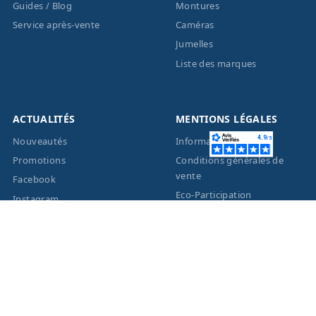
Guides / Blog
Montures
Service après-vente
Caméras
Jumelles
Liste des marques
ACTUALITÉS
MENTIONS LÉGALES
Nouveautés
Informations légales
Promotions
Conditions générales de
vente
Facebook
Eco-Participation
Instagram
Vos données personnelles