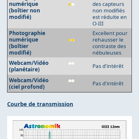
numérique
des capteurs
(boîtier non
non modifiés
modifié)
est réduite en
O-III
Photographie
Excellent pour
numérique
rehausser le
(boîtier
contraste des
modifié)
nébuleuses
Webcam/Vidéo
Pas d'intérêt
(planétaire)
Webcam/Vidéo
Pas d'intérêt
(ciel profond)
Courbe de transmission