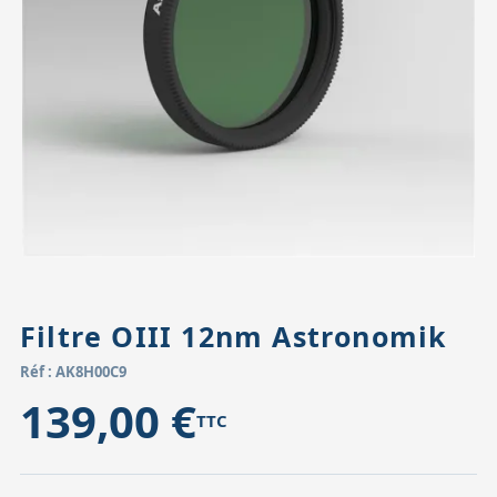
Accessoires pour montures
Pièces détachées
Têtes binocula
Filtre OIII 12nm Astronomik
Réf : AK8H00C9
139,00 €
TTC