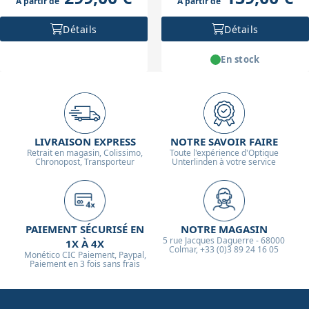
À partir de
À partir de
Détails
Détails
En stock
LIVRAISON EXPRESS
NOTRE SAVOIR FAIRE
Retrait en magasin, Colissimo,
Toute l'expérience d'Optique
Chronopost, Transporteur
Unterlinden à votre service
PAIEMENT SÉCURISÉ EN
NOTRE MAGASIN
5 rue Jacques Daguerre - 68000
1X À 4X
Colmar, +33 (0)3 89 24 16 05
Monético CIC Paiement, Paypal,
Paiement en 3 fois sans frais