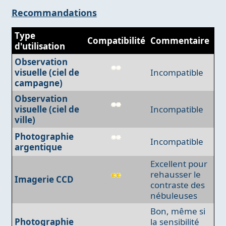
Recommandations
Type
Compatibilité
Commentaire
d'utilisation
Observation
visuelle (ciel de
Incompatible
campagne)
Observation
visuelle (ciel de
Incompatible
ville)
Photographie
Incompatible
argentique
Excellent pour
rehausser le
Imagerie CCD
contraste des
nébuleuses
Bon, même si
Photographie
la sensibilité