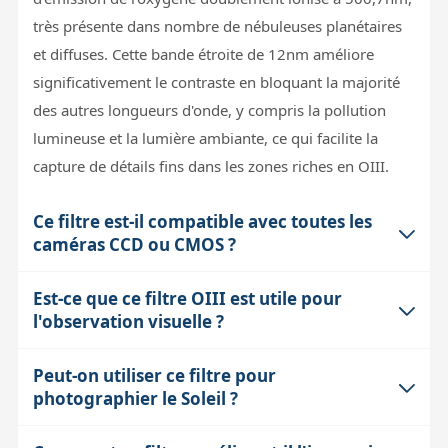
très présente dans nombre de nébuleuses planétaires
et diffuses. Cette bande étroite de 12nm améliore
significativement le contraste en bloquant la majorité
des autres longueurs d'onde, y compris la pollution
lumineuse et la lumière ambiante, ce qui facilite la
capture de détails fins dans les zones riches en OIII.
Ce filtre est-il compatible avec toutes les
caméras CCD ou CMOS ?
Est-ce que ce filtre OIII est utile pour
Ce filtre est optimisé pour les caméras CCD et CMOS
l'observation visuelle ?
classiques utilisées en astrophotographie, notamment
celles avec un rapport F/D entre 2,8 et 15. Sa faible
Peut-on utiliser ce filtre pour
Non, ce filtre est conçu uniquement pour l'imagerie. Sa
épaisseur (1 mm) et sa monture au filetage T (M42)
photographier le Soleil ?
bande passante très étroite et son fonctionnement sur
facilitent son intégration dans les trains optiques
des longueurs d'onde précises ne correspondent pas à
standards. Cependant, il est important de vérifier la