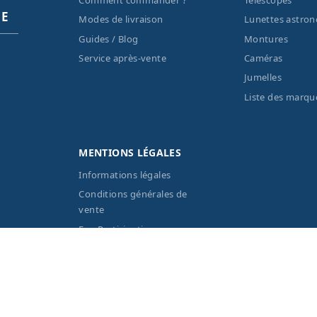
Comment commander ?
Télescopes
PE
Modes de livraison
Lunettes astro
Guides / Blog
Montures
Service après-vente
Caméras
Jumelles
Liste des marqu
MENTIONS LÉGALES
Informations légales
Conditions générales de
vente
Eco-Participation
Vos données personnelles