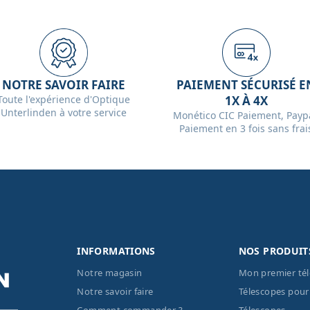
NOTRE SAVOIR FAIRE
PAIEMENT SÉCURISÉ E
Toute l'expérience d'Optique
1X À 4X
Unterlinden à votre service
Monético CIC Paiement, Paypa
Paiement en 3 fois sans frai
INFORMATIONS
NOS PRODUIT
Notre magasin
Mon premier té
Notre savoir faire
Télescopes pour