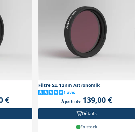
Filtre SII 12nm Astronomik
1
avis
0 €
139,00 €
À partir de
Détails
En stock