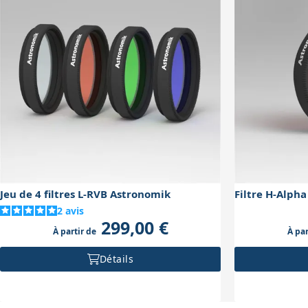
Jeu de 4 filtres L-RVB Astronomik
Filtre H-Alph
2
avis
299,00 €
À partir de
À par
Détails