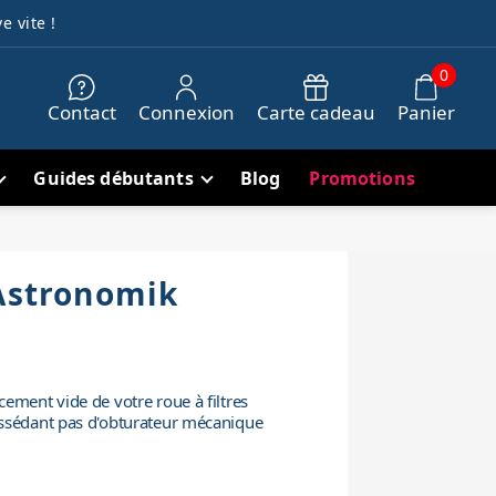
e vite !
0
Contact
Connexion
Carte cadeau
Panier
Guides débutants
Blog
Promotions
 Astronomik
ement vide de votre roue à filtres
ssédant pas d'obturateur mécanique