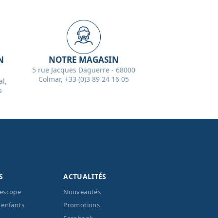
N
NOTRE MAGASIN
5 rue Jacques Daguerre - 68000
Colmar, +33 (0)3 89 24 16 05
l,
s
S
ACTUALITÉS
lescope
Nouveautés
 enfants
Promotions