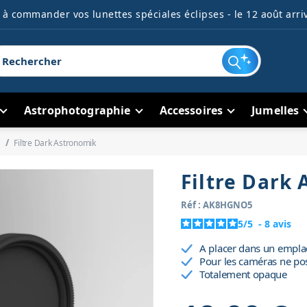
à commander vos lunettes spéciales éclipses - le 12 août arriv
Astrophotographie
Accessoires
Jumelles
Filtre Dark Astronomik
Filtre Dark
Réf : AK8HGNO5
5
/
5
-
8
avis
A placer dans un emplac
Pour les caméras ne po
Totalement opaque