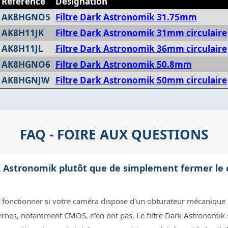
Réference
Designation
AK8HGNO5
Filtre Dark Astronomik 31.75mm
AK8H11JK
Filtre Dark Astronomik 31mm circulaire
AK8H11JL
Filtre Dark Astronomik 36mm circulaire
AK8HGNO6
Filtre Dark Astronomik 50.8mm
AK8HGNJW
Filtre Dark Astronomik 50mm circulaire
FAQ - FOIRE AUX QUESTIONS
ark Astronomik plutôt que de simplement fermer l
t fonctionner si votre caméra dispose d'un obturateur mécanique 
s, notamment CMOS, n’en ont pas. Le filtre Dark Astronomik se 