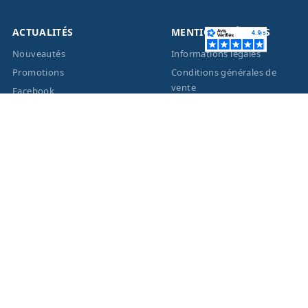
ACTUALITÉS
MENTIONS LÉGALES
Nouveautés
Informations légales
Promotions
Conditions générales de
vente
Facebook
Eco-Participation
Instagram
Vos données personnelles
© 2026 - Création site
internet
BWAgence
- Tous
droits réservés Optique
Unterlinden