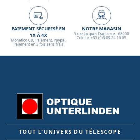
l'imagerie planétaire en conditions de forte luminosité
ambiante.
PAIEMENT SÉCURISÉ EN
NOTRE MAGASIN
5 rue Jacques Daguerre - 68000
1X À 4X
Colmar, +33 (0)3 89 24 16 05
Monético CIC Paiement, Paypal,
Paiement en 3 fois sans frais
TOUT L’UNIVERS DU TÉLESCOPE