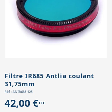
Accessoires pour montures
Pièces détachées
Têtes binocula
Filtre IR685 Antlia coulant
31,75mm
Réf : ANIR685-125
42,00 €
TTC