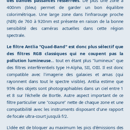
des bandes passantes resserrées
. De plus une zone à
400nm (bleu) permet de garder un bon équilibre
colorimétrique. Une large zone dans l'infrarouge proche
(NIR) de 760 à 920nm est présente en raison de la bonne
sensibilité des caméras actuelles dans cette région
spectrale.
Le filtre Antlia "Quad-Band" est donc plus sélectif que
des filtres RGB classiques qui ne coupent pas la
pollution lumineuse
... tout en étant plus "lumineux" que
des filtres interférentiels type H-Alpha, SII, OIII. Il est donc
compatible avec l'imagerie des galaxies et amas (qui
rayonnent dans tout le spectre visible). Antlia estime que
95% des objets sont photographiables dans un ciel entre 1
et 8 sur l'échelle de Bortle. Autre aspect important de ce
filtre particulier une "coupure" nette de chaque zone et une
compatibilité avec les instruments disposant d'une rapport
de focale ultra-court jusqu'à f/2.
L'idée est de bloquer au maximum les pics d'émissions des