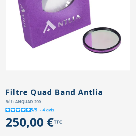
Accessoires pour montures
Pièces détachées
Têtes binocula
Filtre Quad Band Antlia
Réf : ANQUAD-200
5
/
5
-
4
avis
250,00 €
TTC