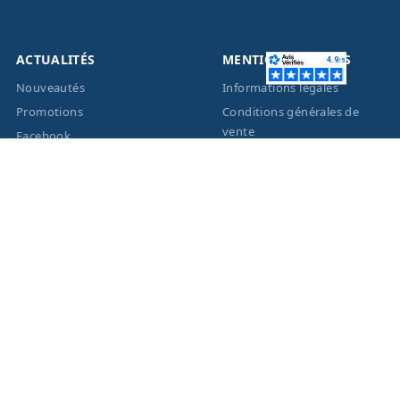
ACTUALITÉS
MENTIONS LÉGALES
Nouveautés
Informations légales
Promotions
Conditions générales de
vente
Facebook
Eco-Participation
Instagram
Vos données personnelles
© 2026 - Création site
internet
BWAgence
- Tous
droits réservés Optique