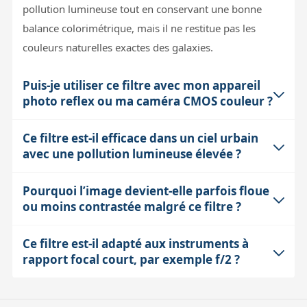
pollution lumineuse tout en conservant une bonne
balance colorimétrique, mais il ne restitue pas les
couleurs naturelles exactes des galaxies.
Puis-je utiliser ce filtre avec mon appareil
photo reflex ou ma caméra CMOS couleur ?
Ce filtre est-il efficace dans un ciel urbain
Oui, ce filtre est conçu spécifiquement pour les
avec une pollution lumineuse élevée ?
caméras couleur DSLR, CMOS et CCD, ainsi que les
capteurs monochromes. Son coulant 2" vissable au pas
Pourquoi l’image devient-elle parfois floue
Le filtre Antlia Quad Band est efficace dans des
M48 permet une intégration facile sur la plupart des
ou moins contrastée malgré ce filtre ?
conditions de ciel allant de Bortle 1 à 8, c’est-à-dire de
adaptateurs et porte-filtres. Attention toutefois au
ciel très pur à ciel urbain modérément pollué. Il bloque
backfocus disponible sur votre équipement pour ne
Ce filtre est-il adapté aux instruments à
La netteté et le contraste dépendent aussi de facteurs
les principales longueurs d’onde des lampes au
pas introduire de vignettage ou de perte de netteté.
rapport focal court, par exemple f/2 ?
atmosphériques comme la turbulence, la mise en
mercure et sodium, très courantes en éclairage urbain,
température du tube et la qualité optique. Ce filtre
améliorant le rapport signal/bruit. En cas de pollution
Oui, le filtre Antlia Quad Band est conçu pour
réduit la pollution lumineuse, mais ne compense pas la