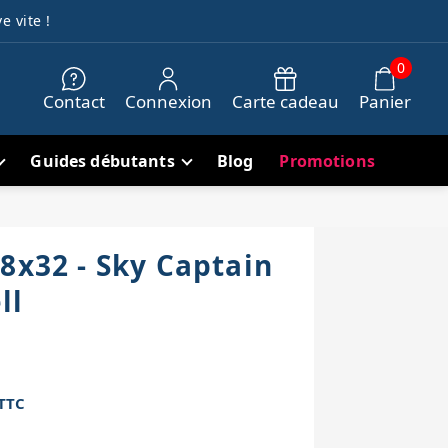
e vite !
0
Contact
Connexion
Carte cadeau
Panier
Guides débutants
Blog
Promotions
8x32 - Sky Captain
ll
TTC
h