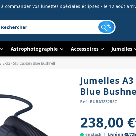
à commander vos lunettes spéciales éclipses - le 12 août arriv
Astrophotographie
Accessoires
Jumelles
3 8x32 - Sky Captain Blue Bushnell
Jumelles A3 
Blue Bushne
Réf : BUBA3832BSC
238,00 €
en stock
Livré en 48/72