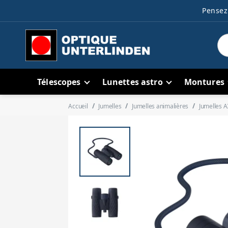
Pensez 
Télescopes
Lunettes astro
Montures
Accueil
Jumelles
Jumelles animalières
Jumelles A