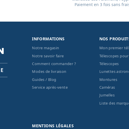
Paiement en 3 fois sans frai
INFORMATIONS
NOS PRODUIT
Notre magasin
Mon premier té
Notre savoir faire
Télescopes pour
Comment commander ?
Télescopes
PE
Modes de livraison
Lunettes astro
Guides / Blog
Montures
Service après-vente
Caméras
Jumelles
Liste des marqu
MENTIONS LÉGALES