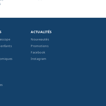
s
S
ACTUALITÉS
lescope
Nouveautés
 enfants
Promotions
Facebook
nomiques
Instagram
es