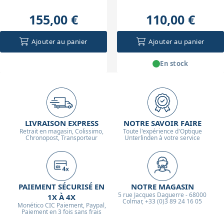
155,00 €
110,00 €
Ajouter au panier
Ajouter au panier
En stock
LIVRAISON EXPRESS
NOTRE SAVOIR FAIRE
Retrait en magasin, Colissimo,
Toute l'expérience d'Optique
Chronopost, Transporteur
Unterlinden à votre service
PAIEMENT SÉCURISÉ EN
NOTRE MAGASIN
5 rue Jacques Daguerre - 68000
1X À 4X
Colmar, +33 (0)3 89 24 16 05
Monético CIC Paiement, Paypal,
Paiement en 3 fois sans frais