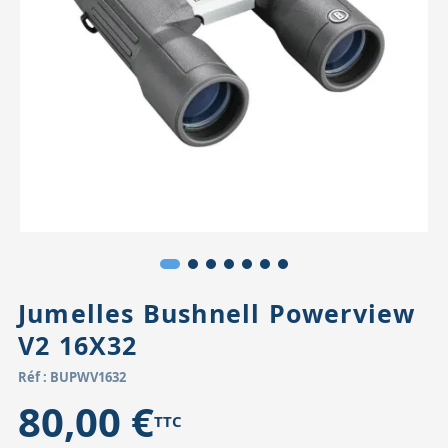
Accessoires pour montures
Pièces détachées
Têtes binocula
Jumelles Bushnell Powerview
V2 16X32
Réf : BUPWV1632
80,00 €
TTC