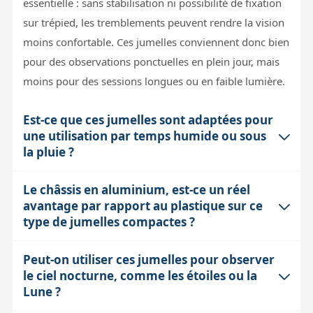
essentielle : sans stabilisation ni possibilité de fixation
sur trépied, les tremblements peuvent rendre la vision
moins confortable. Ces jumelles conviennent donc bien
pour des observations ponctuelles en plein jour, mais
moins pour des sessions longues ou en faible lumière.
Est-ce que ces jumelles sont adaptées pour
une utilisation par temps humide ou sous
la pluie ?
Le châssis en aluminium, est-ce un réel
Ces jumelles ne sont ni étanches ni résistantes à la
avantage par rapport au plastique sur ce
buée, ce qui signifie qu'elles ne sont pas conçues pour
type de jumelles compactes ?
une utilisation sous la pluie ou dans des conditions très
humides. Leur châssis en aluminium est robuste, mais
Peut-on utiliser ces jumelles pour observer
Oui, le châssis en aluminium apporte une meilleure
l'absence d'étanchéité impose de les réserver aux
le ciel nocturne, comme les étoiles ou la
rigidité et durabilité sans ajouter un poids excessif.
conditions météorologiques clémentes. Pour des
Lune ?
Contrairement au plastique, l'aluminium résiste mieux
sorties dans des environnements humides, il faudra