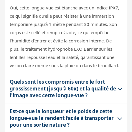
Oui, cette longue-vue est étanche avec un indice IPX7,
ce qui signifie qu'elle peut résister à une immersion
temporaire jusqu'à 1 mètre pendant 30 minutes. Son
corps est scellé et rempli d'azote, ce qui empêche
l'humidité d'entrer et évite la corrosion interne. De
plus, le traitement hydrophobe EXO Barrier sur les
lentilles repousse l'eau et la saleté, garantissant une
vision claire même sous la pluie ou dans le brouillard.
Quels sont les compromis entre le fort
grossissement (jusqu'à 60x) et la qualité de
l'image avec cette longue-vue ?
Est-ce que la longueur et le poids de cette
À fort grossissement comme 60x, l'image peut devenir
longue-vue la rendent facile à transporter
sensible aux tremblements et à la turbulence
pour une sortie nature ?
atmosphérique, ce qui peut rendre la vision moins