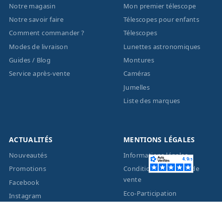
Notre magasin
Mon premier télescope
Notre savoir faire
Télescopes pour enfants
Comment commander ?
Télescopes
Modes de livraison
Lunettes astronomiques
Guides / Blog
Montures
Service après-vente
Caméras
Jumelles
Liste des marques
ACTUALITÉS
MENTIONS LÉGALES
Nouveautés
Informations légales
Promotions
Conditions générales de
vente
Facebook
Eco-Participation
Instagram
Vos données personnelles