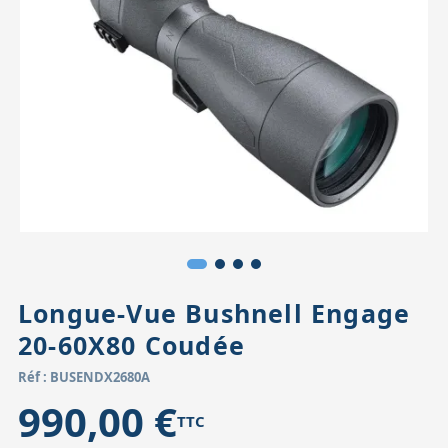
Accessoires pour montures
Pièces détachées
Têtes binocula
Longue-Vue Bushnell Engage
20-60X80 Coudée
Réf : BUSENDX2680A
990,00 €
TTC