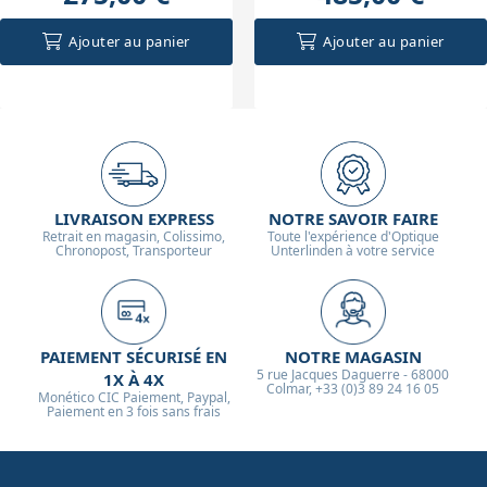
Ajouter au panier
Ajouter au panier
LIVRAISON EXPRESS
NOTRE SAVOIR FAIRE
Retrait en magasin, Colissimo,
Toute l'expérience d'Optique
Chronopost, Transporteur
Unterlinden à votre service
PAIEMENT SÉCURISÉ EN
NOTRE MAGASIN
5 rue Jacques Daguerre - 68000
1X À 4X
Colmar, +33 (0)3 89 24 16 05
Monético CIC Paiement, Paypal,
Paiement en 3 fois sans frais