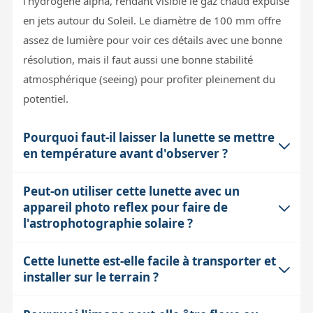
l'hydrogène alpha, rendant visible le gaz chaud expulsé
en jets autour du Soleil. Le diamètre de 100 mm offre
assez de lumière pour voir ces détails avec une bonne
résolution, mais il faut aussi une bonne stabilité
atmosphérique (seeing) pour profiter pleinement du
potentiel.
Pourquoi faut-il laisser la lunette se mettre
en température avant d'observer ?
Peut-on utiliser cette lunette avec un
La lunette intègre un étalon Fabry-Perot interne
appareil photo reflex pour faire de
sensible aux variations de température et pression. Si
l'astrophotographie solaire ?
l'instrument est trop froid ou trop chaud par rapport à
l'air ambiant, des turbulences internes et des décalages
Cette lunette est-elle facile à transporter et
Oui, la lunette est équipée d'un porte-oculaire Crayford
dans la bande passante peuvent survenir, brouillant
installer sur le terrain ?
2" avec démultiplication 10:1 et d'un filtre bloquant de
l'image. Un temps de mise en température d'au moins
20 mm en renvoi coudé, ce qui facilite le montage de
30 minutes permet de stabiliser l'étalon et d'assurer