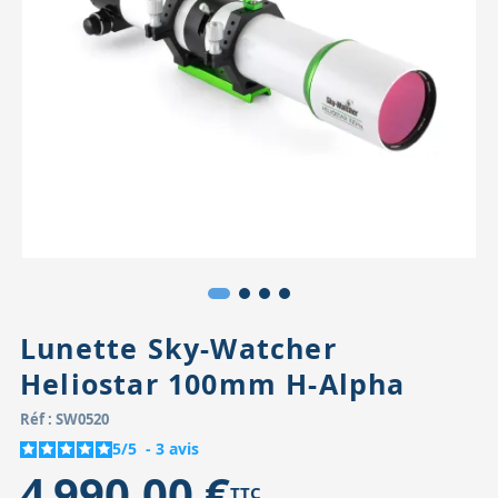
Accessoires pour montures
Pièces détachées
Têtes binocula
Lunette Sky-Watcher
Heliostar 100mm H-Alpha
Réf : SW0520
5
/
5
-
3
avis
4 990,00 €
TTC