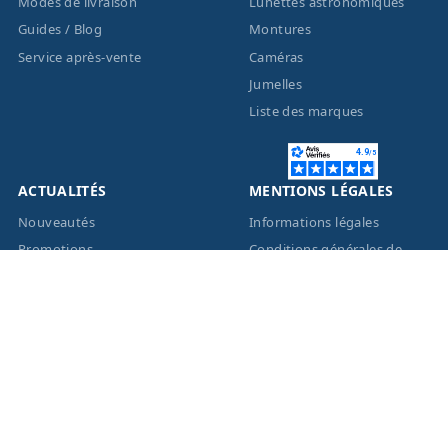
Modes de livraison
Lunettes astronomiques
Guides / Blog
Montures
Service après-vente
Caméras
Jumelles
Liste des marques
ACTUALITÉS
MENTIONS LÉGALES
Nouveautés
Informations légales
Promotions
Conditions générales de
vente
Facebook
Eco-Participation
Instagram
Vos données personnelles