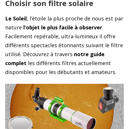
Choisir son filtre solaire
Accessoires pour montures
Pièces détachées
Têtes binocula
Le Soleil
, l’étoile la plus proche de nous est par
nature
l’objet le plus facile à observer
.
Facilement repérable, ultra-lumineux il offre
différents spectacles étonnants suivant le filtre
utilisé. Découvrez à travers
notre guide
complet
les différents filtres actuellement
disponibles pour les débutants et amateurs.