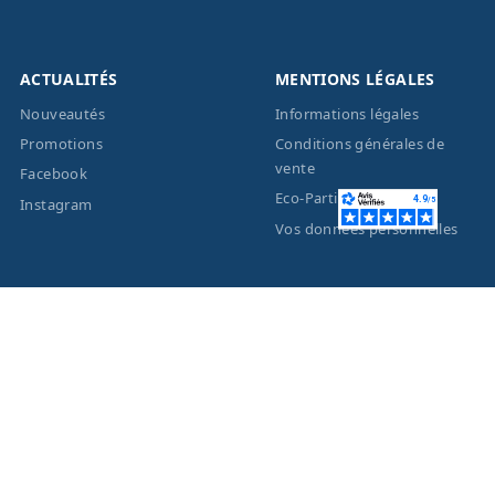
ACTUALITÉS
MENTIONS LÉGALES
Nouveautés
Informations légales
Promotions
Conditions générales de
vente
Facebook
Eco-Participation
Instagram
Vos données personnelles
© 2026 - Création site
internet
BWAgence
- Tous
droits réservés Optique
Unterlinden