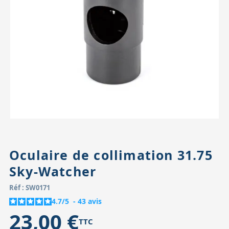
Accessoires pour montures
Pièces détachées
Têtes binocula
Oculaire de collimation 31.75
Sky-Watcher
Réf : SW0171
4.7
/
5
-
43
avis
23,00 €
TTC