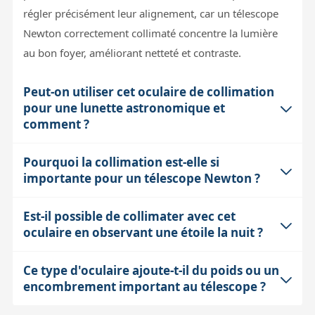
régler précisément leur alignement, car un télescope
Newton correctement collimaté concentre la lumière
au bon foyer, améliorant netteté et contraste.
Peut-on utiliser cet oculaire de collimation
pour une lunette astronomique et
comment ?
Pourquoi la collimation est-elle si
Oui, l'oculaire de collimation peut aussi être utilisé
importante pour un télescope Newton ?
pour une lunette. Il faut d'abord poser un cache
opaque sur l'objectif pour éviter les réflexions
Est-il possible de collimater avec cet
La collimation assure que les miroirs primaire et
parasites, puis insérer l'oculaire dans le porte-oculaire.
oculaire en observant une étoile la nuit ?
secondaire sont parfaitement alignés sur l'axe optique.
Une source lumineuse est introduite par le trou latéral
Sans collimation, la lumière ne converge pas
de l'oculaire, ce qui permet de voir les disques de
Ce type d'oculaire ajoute-t-il du poids ou un
Techniquement oui, mais ce n'est pas la méthode la
correctement au foyer, ce qui dégrade la qualité de
collimation sur l'objectif. En ajustant les vis de
encombrement important au télescope ?
plus simple avec cet oculaire. La collimation sur étoile
l'image : étoiles floues, perte de contraste et détails.
collimation de la lunette, on superpose ces disques en
(star test) nécessite d'observer la forme des anneaux de