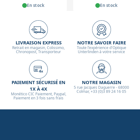
En stock
En stock
LIVRAISON EXPRESS
NOTRE SAVOIR FAIRE
Retrait en magasin, Colissimo,
Toute l'expérience d'Optique
Chronopost, Transporteur
Unterlinden à votre service
PAIEMENT SÉCURISÉ EN
NOTRE MAGASIN
5 rue Jacques Daguerre - 68000
1X À 4X
Colmar, +33 (0)3 89 24 16 05
Monético CIC Paiement, Paypal,
Paiement en 3 fois sans frais