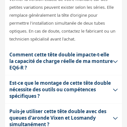
petites variations peuvent exister selon les séries. Elle
remplace généralement la tête d'origine pour
permettre l'installation simultanée de deux tubes
optiques. En cas de doute, contactez le fabricant ou un
technicien spécialisé avant l'achat.
Comment cette tête double impacte-t-elle
la capacité de charge réelle de ma monture
EQ6-R ?
Est-ce que le montage de cette tête double
L'ajout d'une tête double ajoute du poids à l'ensemble
nécessite des outils ou compétences
et peut modifier la répartition du poids. La capacité de
spécifiques ?
charge recommandée pour l'EQ6-R ne change pas,
mais il faut rester vigilant à ne pas dépasser cette limite
Puis-je utiliser cette tête double avec des
Cette pièce est vendue sans notice ni schéma, donc son
avec les deux instruments montés. Une surcharge peut
queues d'aronde Vixen et Losmandy
installation suppose une certaine expérience en
entraîner une perte de précision de suivi, voire des
simultanément ?