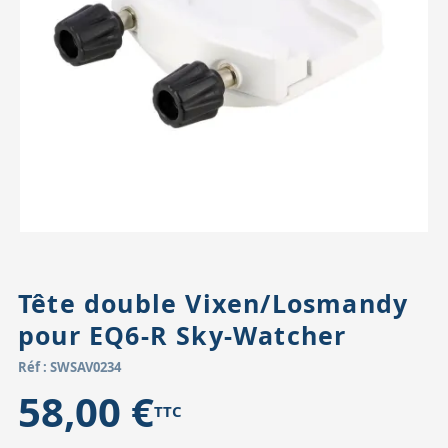
Accessoires pour montures
Pièces détachées
Têtes binocula
Tête double Vixen/Losmandy
pour EQ6-R Sky-Watcher
Réf : SWSAV0234
58,00 €
TTC