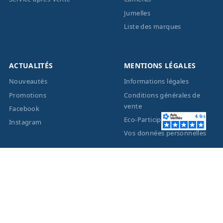
Jumelles
Liste des marques
ACTUALITÉS
MENTIONS LÉGALES
Nouveautés
Informations légales
Promotions
Conditions générales de
vente
Facebook
Eco-Participation
Instagram
Vos données personnelles
© 2026 - Création site
internet
BWAgence
- Tous
droits réservés Optique