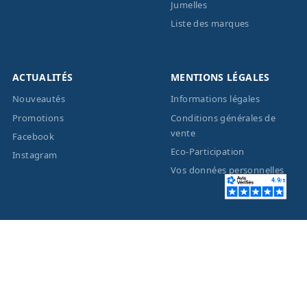
Jumelles
Liste des marques
ACTUALITÉS
MENTIONS LÉGALES
Nouveautés
Informations légales
Promotions
Conditions générales de
vente
Facebook
Eco-Participation
Instagram
Vos données personnelles
© 2026 - Création site
internet
BWAgence
- Tous
droits réservés Optique
Unterlinden