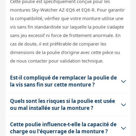
Cette poulie est spécifiquement conçue pour les
montures Sky-Watcher AZ-EQ6 et EQ6-R. Pour garantir
la compatibilité, vérifiez que votre monture utilise une
vis sans fin standardisée sur laquelle la poulie s'adapte
sans jeu excessif ni force de frottement anormale. En
cas de doute, il est préférable de comparer les
dimensions de la poulie d'origine avec cette pièce ou
de nous contacter pour validation technique.
Est-il compliqué de remplacer la poulie de
la vis sans fin sur cette monture ?
Quels sont les risques si la poulie est usée
Le remplacement de la poulie nécessite un démontage
ou mal installée sur la monture ?
partiel de la monture pour accéder à la vis sans fin. Il
faut généralement un tournevis adapté, un peu de
Cette poulie influence-t-elle la capacité de
Une poulie usée ou mal montée peut provoquer des
patience et une bonne précision pour éviter de désaxer
charge ou l'équerrage de la monture ?
jeux dans la transmission de la vis sans fin, ce qui se
la vis. Cette pièce est vendue sans notice, donc si vous