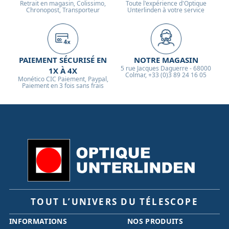
Retrait en magasin, Colissimo,
Toute l'expérience d'Optique
Chronopost, Transporteur
Unterlinden à votre service
PAIEMENT SÉCURISÉ EN
NOTRE MAGASIN
5 rue Jacques Daguerre - 68000
1X À 4X
Colmar, +33 (0)3 89 24 16 05
Monético CIC Paiement, Paypal,
Paiement en 3 fois sans frais
TOUT L’UNIVERS DU TÉLESCOPE
INFORMATIONS
NOS PRODUITS