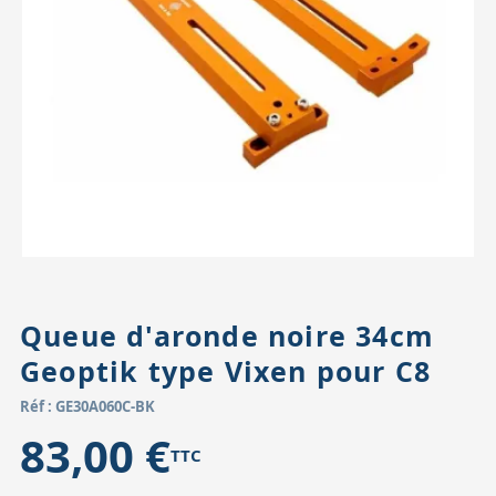
Accessoires pour montures
Pièces détachées
Têtes binocula
Queue d'aronde noire 34cm
Geoptik type Vixen pour C8
Réf : GE30A060C-BK
83,00 €
TTC