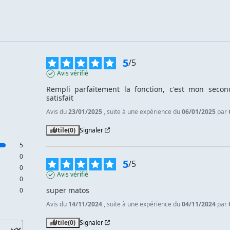
5
/
5
Avis vérifié
Rempli parfaitement la fonction, c'est mon secon
satisfait
Avis du
23/01/2025
, suite à une expérience du
06/01/2025
par
Utile
(0)
Signaler
5
0
5
/
5
0
Avis vérifié
0
super matos
0
Avis du
14/11/2024
, suite à une expérience du
04/11/2024
par
Utile
(0)
Signaler