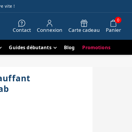
e vite !
0
Contact
Connexion
Carte cadeau
Panier
Guides débutants
Blog
Promotions
auffant
ab