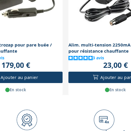
trozap pour pare buée /
Alim. multi-tension 2250mA 
auffante
pour résistance chauffante
vis
3
avis
179,00 €
23,00 €
Ajouter au panier
Ajouter au pa
En stock
En stock