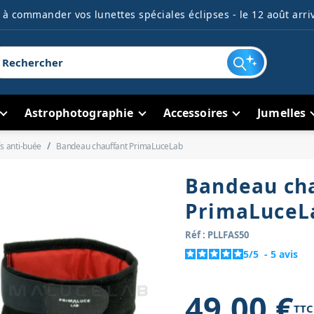
à commander vos lunettes spéciales éclipses - le 12 août arriv
Astrophotographie
Accessoires
Jumelles
fs anti-buée
Bandeau chauffant PrimaLuceLab
Bandeau ch
PrimaLuceL
Réf : PLLFAS50
5
/
5
-
5
avis
49,00 €
TTC