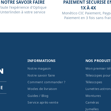
NOTRE SAVOIR FAIRE
PAIEMENT SÉCURISÉ E
Toute l'expérience d'Optique
1X À 4X
Unterlinden à votre service
Monético CIC Paiement, Paypa
Paiement en 3 fois sans frai
INFORMATIONS
NOS PRODUIT
Notre magasin
Mon premier té
Notre savoir faire
Télescopes pour
Comment commander ?
Télescopes
PE
Modes de livraison
Lunettes astro
Guides / Blog
Montures
Service après-vente
Caméras
Jumelles