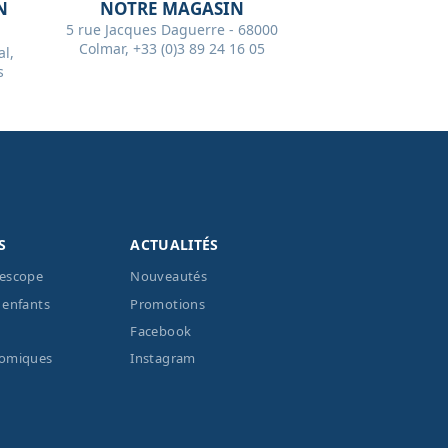
N
NOTRE MAGASIN
5 rue Jacques Daguerre - 68000
Colmar, +33 (0)3 89 24 16 05
l,
s
S
ACTUALITÉS
lescope
Nouveautés
 enfants
Promotions
Facebook
nomiques
Instagram