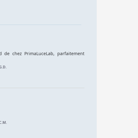
d de chez PrimaLuceLab, parfaitement 
G.D.
C.M.