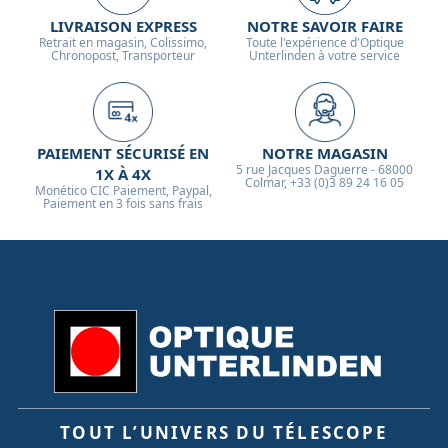
LIVRAISON EXPRESS
NOTRE SAVOIR FAIRE
Retrait en magasin, Colissimo,
Toute l'expérience d'Optique
Chronopost, Transporteur
Unterlinden à votre service
PAIEMENT SÉCURISÉ EN
NOTRE MAGASIN
5 rue Jacques Daguerre - 68000
1X À 4X
Colmar, +33 (0)3 89 24 16 05
Monético CIC Paiement, Paypal,
Paiement en 3 fois sans frais
TOUT L’UNIVERS DU TÉLESCOPE