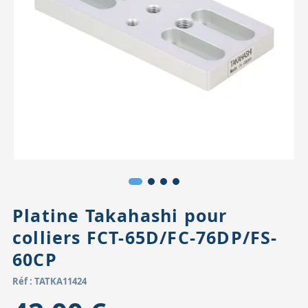
Accessoires pour montures
Pièces détachées
Têtes binocula
Platine Takahashi pour
colliers FCT-65D/FC-76DP/FS-
60CP
Réf : TATKA11424