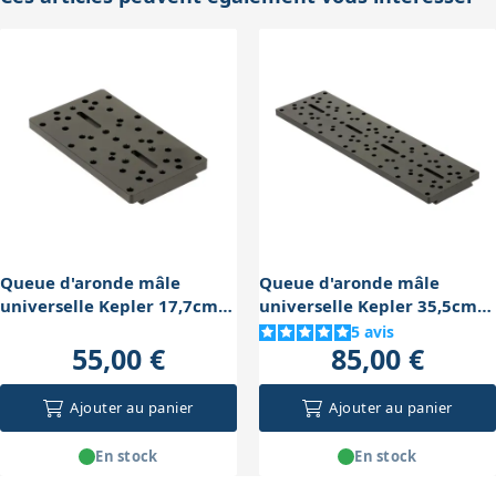
Losmandy. Pour une monture Vixen classique, qui
excessivement la charge, ce qui est un bon compromis
utilise une queue d’aronde plus étroite, il faudra vérifier
entre solidité et maniabilité.
la compatibilité ou prévoir un adaptateur spécifique.
Cette pièce est particulièrement utile pour convertir un
instrument équipé d’une queue Vixen vers une fixation
Losmandy, mais pas l’inverse sans adaptateur.
Queue d'aronde mâle
Queue d'aronde mâle
universelle Kepler 17,7cm
universelle Kepler 35,5cm
type Losmandy
type Losmandy
5
avis
55,00 €
85,00 €
Ajouter au panier
Ajouter au panier
En stock
En stock