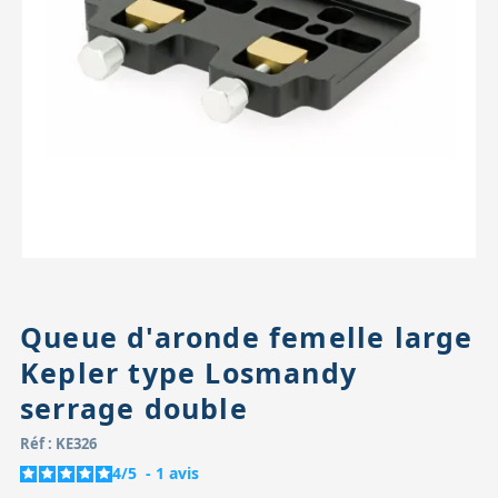
Accessoires pour montures
Pièces détachées
Têtes binocula
Queue d'aronde femelle large
Kepler type Losmandy
serrage double
Réf : KE326
4
/
5
-
1
avis