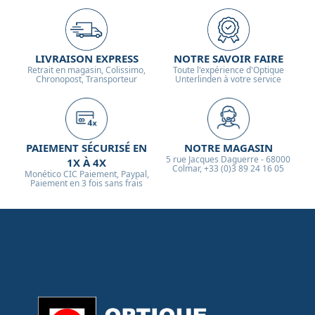
LIVRAISON EXPRESS
NOTRE SAVOIR FAIRE
Retrait en magasin, Colissimo,
Toute l'expérience d'Optique
Chronopost, Transporteur
Unterlinden à votre service
PAIEMENT SÉCURISÉ EN
NOTRE MAGASIN
5 rue Jacques Daguerre - 68000
1X À 4X
Colmar, +33 (0)3 89 24 16 05
Monético CIC Paiement, Paypal,
Paiement en 3 fois sans frais