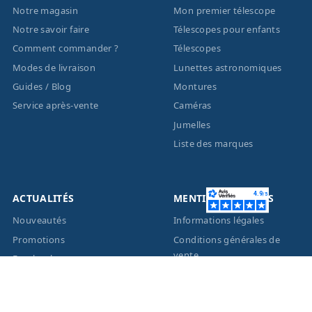
Notre magasin
Mon premier télescope
Notre savoir faire
Télescopes pour enfants
Comment commander ?
Télescopes
Modes de livraison
Lunettes astronomiques
Guides / Blog
Montures
Service après-vente
Caméras
Jumelles
Liste des marques
ACTUALITÉS
MENTIONS LÉGALES
Nouveautés
Informations légales
Promotions
Conditions générales de
vente
Facebook
Eco-Participation
Instagram
Vos données personnelles