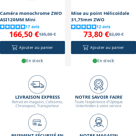
Caméra monochrome ZWO
Mise au point Hélicoïdale
ASI120MM Mini
31,75mm ZWO
17
avis
12
avis
166,50 €
73,80 €
185,00 €
82,00 €
Ajouter au panier
Ajouter au panier
En stock
En stock
LIVRAISON EXPRESS
NOTRE SAVOIR FAIRE
Retrait en magasin, Colissimo,
Toute l'expérience d'Optique
Chronopost, Transporteur
Unterlinden à votre service
PAIEMENT SÉCURISÉ EN
NOTRE MAGASIN