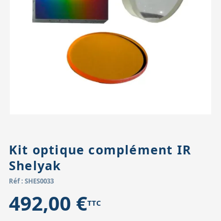
Accessoires pour montures
Pièces détachées
Têtes binocula
Kit optique complément IR
Shelyak
Réf : SHES0033
492,00 €
TTC