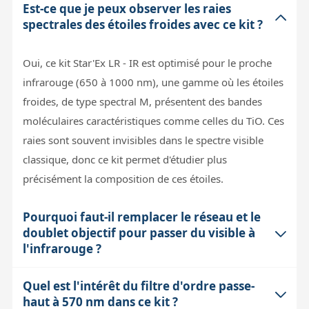
Est-ce que je peux observer les raies
spectrales des étoiles froides avec ce kit ?
Oui, ce kit Star'Ex LR - IR est optimisé pour le proche
infrarouge (650 à 1000 nm), une gamme où les étoiles
froides, de type spectral M, présentent des bandes
moléculaires caractéristiques comme celles du TiO. Ces
raies sont souvent invisibles dans le spectre visible
classique, donc ce kit permet d'étudier plus
précisément la composition de ces étoiles.
Pourquoi faut-il remplacer le réseau et le
doublet objectif pour passer du visible à
l'infrarouge ?
Quel est l'intérêt du filtre d'ordre passe-
Le réseau blazé à 500 nm du Star'Ex LR classique est
haut à 570 nm dans ce kit ?
conçu pour optimiser la diffraction dans le visible. Pour