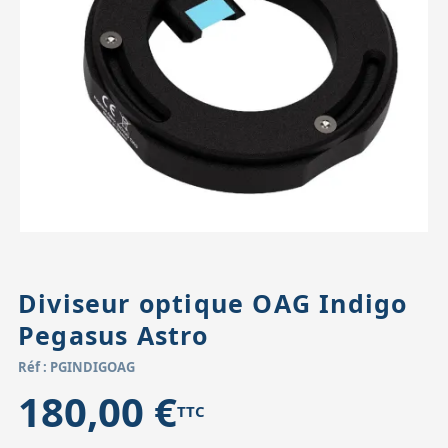
Accessoires pour montures
Pièces détachées
Têtes binocula
Diviseur optique OAG Indigo
Pegasus Astro
Réf : PGINDIGOAG
180,00 €
TTC