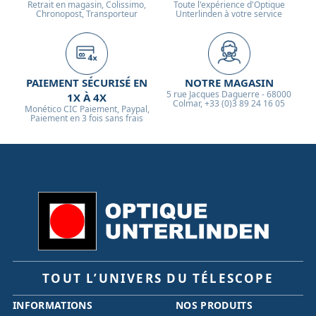
Retrait en magasin, Colissimo,
Toute l'expérience d'Optique
Chronopost, Transporteur
Unterlinden à votre service
PAIEMENT SÉCURISÉ EN
NOTRE MAGASIN
5 rue Jacques Daguerre - 68000
1X À 4X
Colmar, +33 (0)3 89 24 16 05
Monético CIC Paiement, Paypal,
Paiement en 3 fois sans frais
TOUT L’UNIVERS DU TÉLESCOPE
INFORMATIONS
NOS PRODUITS