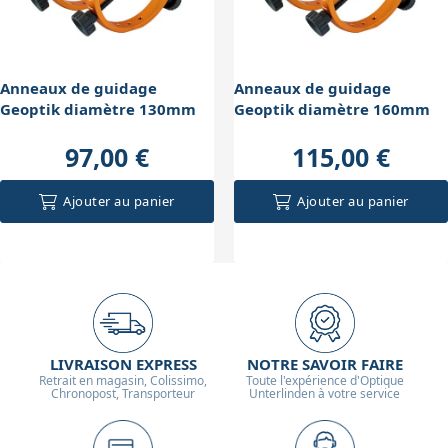
l'ensemble sur la monture contribue à maintenir une
stabilité optimale pendant les longues sessions
d'observation ou d'imagerie.
Anneaux de guidage
Anneaux de guidage
Geoptik diamètre 130mm
Geoptik diamètre 160mm
97,00 €
115,00 €
Ajouter au panier
Ajouter au panier
LIVRAISON EXPRESS
NOTRE SAVOIR FAIRE
Retrait en magasin, Colissimo,
Toute l'expérience d'Optique
Chronopost, Transporteur
Unterlinden à votre service