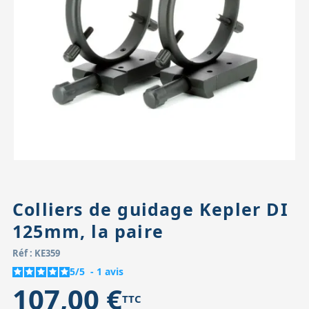
Accessoires pour montures
Pièces détachées
Têtes binocula
Colliers de guidage Kepler DI
125mm, la paire
Réf : KE359
5
/
5
-
1
avis
107,00 €
TTC