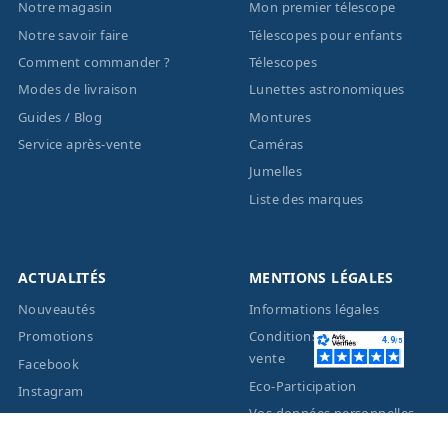
Notre magasin
Mon premier télescope
Notre savoir faire
Télescopes pour enfants
Comment commander ?
Télescopes
Modes de livraison
Lunettes astronomiques
Guides / Blog
Montures
Service après-vente
Caméras
Jumelles
Liste des marques
ACTUALITÉS
MENTIONS LÉGALES
Nouveautés
Informations légales
Promotions
Conditions générales de
vente
Facebook
Eco-Participation
Instagram
Vos données personnelles