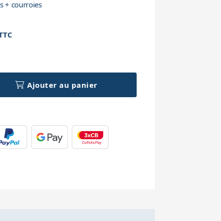
s + courroies
TTC
h
Ajouter au panier