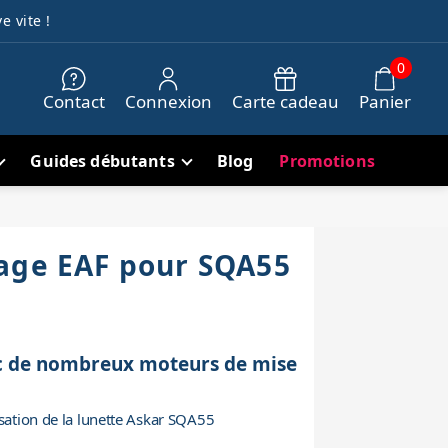
e vite !
0
Contact
Connexion
Carte cadeau
Panier
Guides débutants
Blog
Promotions
age EAF pour SQA55
ec de nombreux moteurs de mise
isation de la lunette Askar SQA55