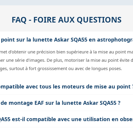
FAQ - FOIRE AUX QUESTIONS
 point sur la lunette Askar SQA55 en astrophotogr
met d'obtenir une précision bien supérieure à la mise au point m
er une série d'images. De plus, motoriser la mise au point évite d
mages, surtout à fort grossissement ou avec de longues poses.
ompatible avec tous les moteurs de mise au point 
rsel : il s'adapte aux moteurs courants comme le ZWO EAF, Pega
 kit de montage EAF sur la lunette Askar SQA55 ?
es et visseries. Toutefois, il faut vérifier que le moteur choisi ut
z un minimum d’outillage et de patience. Le kit comprend plusieurs
ort prévu sur le SQA55.
55 est-il compatible avec une utilisation en obser
de fixation utilise un emplacement prévu sur la lunette, souvent à
néfique en astrophotographie où la précision et la stabilité sont cr
t important pour éviter les glissements sans trop serrer afin de 