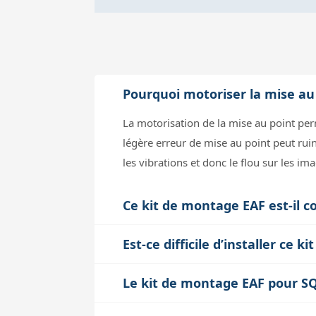
Pourquoi motoriser la mise au
La motorisation de la mise au point per
légère erreur de mise au point peut ruin
les vibrations et donc le flou sur les i
Ce kit de montage EAF est-il c
Ce kit est conçu pour être quasi-unive
Est-ce difficile d’installer ce
Q-Focuser grâce à ses différentes courroi
Le montage reste accessible si vous ave
mécanique est compatible avec le supp
Le kit de montage EAF pour SQA
pour s’adapter précisément. Le support 
Oui, mais la motorisation est surtout bé
réglage de la tension de la courroie es