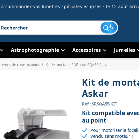
à commander vos lunettes spéciales éclipses - le 12 août arriv
Astrophotographie
Accessoires
Jumelles
stèmes de mise au point
Kit de montage EAF pour SQA55 Askar
Kit de mont
Askar
Réf : SRSQA55-KIT
Kit compatible av
au point
Pour motoriser la focal
Vendu sans moteur !