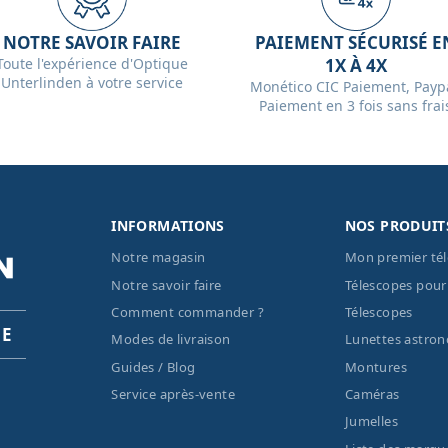
NOTRE SAVOIR FAIRE
PAIEMENT SÉCURISÉ E
Toute l'expérience d'Optique
1X À 4X
Unterlinden à votre service
Monético CIC Paiement, Paypa
Paiement en 3 fois sans frai
INFORMATIONS
NOS PRODUIT
Notre magasin
Mon premier té
Notre savoir faire
Télescopes pour
Comment commander ?
Télescopes
PE
Modes de livraison
Lunettes astro
Guides / Blog
Montures
Service après-vente
Caméras
Jumelles