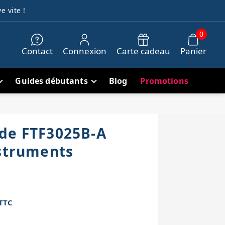
e vite !
0
Contact
Connexion
Carte cadeau
Panier
Guides débutants
Blog
Promotions
de FTF3025B-A
nstruments
TTC
h