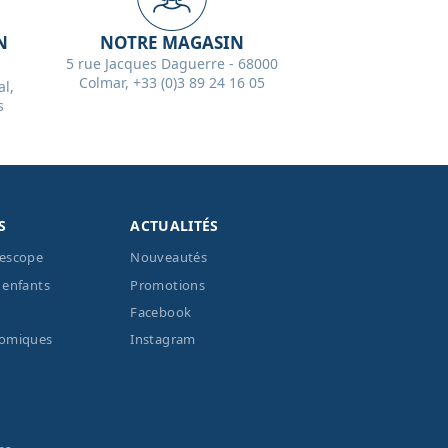
N
NOTRE MAGASIN
5 rue Jacques Daguerre - 68000
Colmar, +33 (0)3 89 24 16 05
l,
s
S
ACTUALITÉS
lescope
Nouveautés
 enfants
Promotions
Facebook
nomiques
Instagram