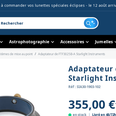
à commander vos lunettes spéciales éclipses - le 12 août arriv
Astrophotographie
Accessoires
Jumelles
stèmes de mise au point
Adaptateur de FTF3025B-A Starlight Instruments
Adaptateur 
Starlight I
Réf : SIA30-1903-102
355,00 €
en stock
Livré en 48/72