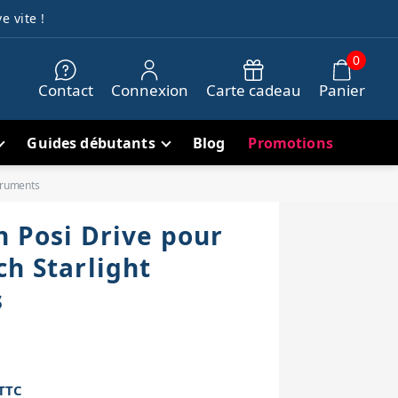
e vite !
0
Contact
Connexion
Carte cadeau
Panier
Guides débutants
Blog
Promotions
struments
n Posi Drive pour
ch Starlight
s
TTC