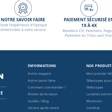
NOTRE SAVOIR FAIRE
PAIEMENT SÉCURISÉ E
Toute l'expérience d'Optique
1X À 4X
Unterlinden à votre service
Monético CIC Paiement, Paypa
Paiement en 3 fois sans frai
INFORMATIONS
NOS PRODUIT
Notre magasin
Mon premier té
Notre savoir faire
Télescopes pour
Comment commander ?
Télescopes
PE
Modes de livraison
Lunettes astro
Guides / Blog
Montures
Service après-vente
Caméras