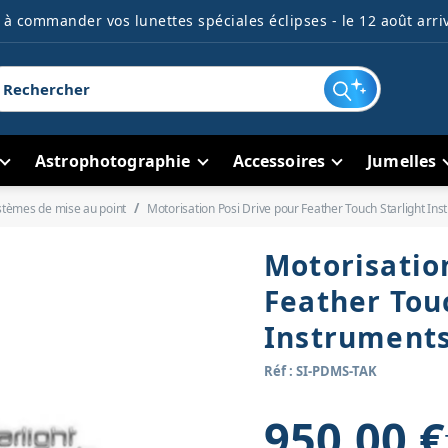
à commander vos lunettes spéciales éclipses - le 12 août arriv
Astrophotographie
Accessoires
Jumelles
stèmes de mise au point
Motorisation Posi Drive pour Feather Touch Starlight In
Motorisatio
Feather Tou
Instrument
Réf : SI-PDMS-TAK
950,00 €