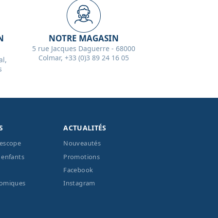
N
NOTRE MAGASIN
5 rue Jacques Daguerre - 68000
Colmar, +33 (0)3 89 24 16 05
l,
s
S
ACTUALITÉS
lescope
Nouveautés
 enfants
Promotions
Facebook
nomiques
Instagram