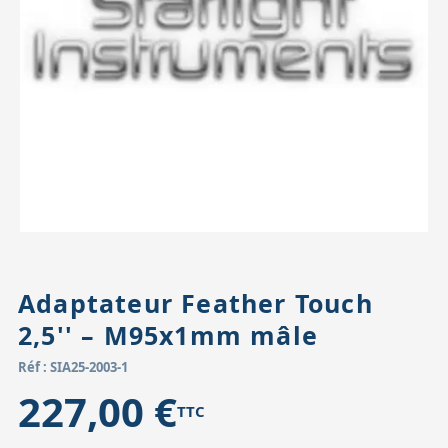
Accessoires pour montures
Pièces détachées
Têtes binocula
Adaptateur Feather Touch
2,5'' – M95x1mm mâle
Réf : SIA25-2003-1
227,00 €
TTC