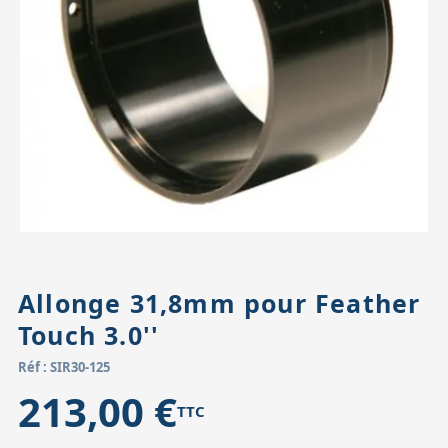
Accessoires pour montures
Pièces détachées
Têtes binocula
Allonge 31,8mm pour Feather
Touch 3.0''
Réf : SIR30-125
213,00 €
TTC