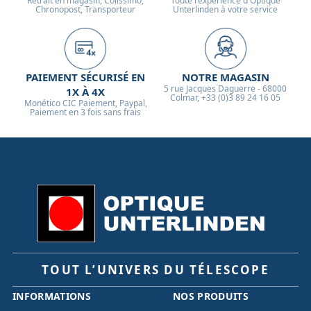
Retrait en magasin, Colissimo,
Toute l'expérience d'Optique
Chronopost, Transporteur
Unterlinden à votre service
PAIEMENT SÉCURISÉ EN
NOTRE MAGASIN
5 rue Jacques Daguerre - 68000
1X À 4X
Colmar, +33 (0)3 89 24 16 05
Monético CIC Paiement, Paypal,
Paiement en 3 fois sans frais
TOUT L’UNIVERS DU TÉLESCOPE
INFORMATIONS
NOS PRODUITS