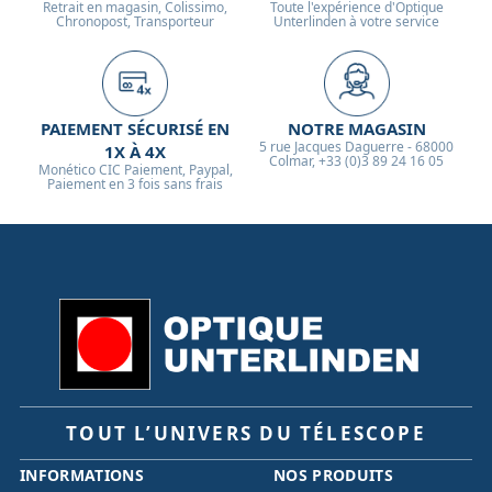
Retrait en magasin, Colissimo,
Toute l'expérience d'Optique
Chronopost, Transporteur
Unterlinden à votre service
PAIEMENT SÉCURISÉ EN
NOTRE MAGASIN
5 rue Jacques Daguerre - 68000
1X À 4X
Colmar, +33 (0)3 89 24 16 05
Monético CIC Paiement, Paypal,
Paiement en 3 fois sans frais
TOUT L’UNIVERS DU TÉLESCOPE
INFORMATIONS
NOS PRODUITS