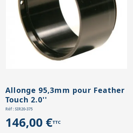
Accessoires pour montures
Pièces détachées
Têtes binocula
Allonge 95,3mm pour Feather
Touch 2.0''
Réf : SIR20-375
146,00 €
TTC