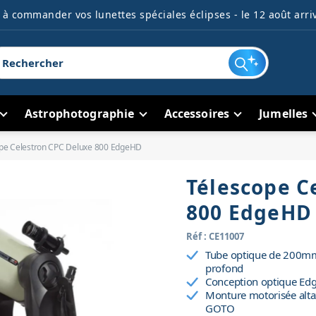
à commander vos lunettes spéciales éclipses - le 12 août arriv
Astrophotographie
Accessoires
Jumelles
pe Celestron CPC Deluxe 800 EdgeHD
Télescope C
800 EdgeHD
Réf : CE11007
Tube optique de 200mm p
profond
Conception optique Edg
Monture motorisée alta
GOTO