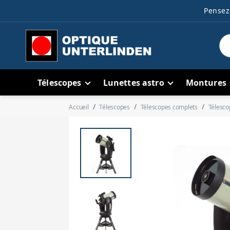
Pensez 
Télescopes
Lunettes astro
Montures
Accueil
Télescopes
Télescopes complets
Télesco