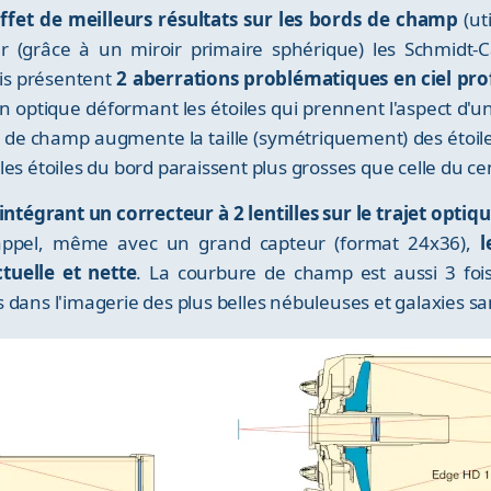
ffet de meilleurs résultats sur les bords de champ
(ut
r (grâce à un miroir primaire sphérique) les Schmidt-C
is présentent
2 aberrations problématiques en ciel pro
n optique déformant les étoiles qui prennent l'aspect d'u
e champ augmente la taille (symétriquement) des étoiles 
es étoiles du bord paraissent plus grosses que celle du ce
ntégrant un correcteur à 2 lentilles sur le trajet optiq
s appel, même avec un grand capteur (format 24x36),
l
tuelle et nette
. La courbure de champ est aussi 3 fois
dans l'imagerie des plus belles nébuleuses et galaxies san