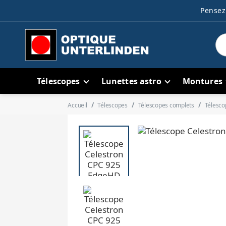
Pensez 
Télescopes
Lunettes astro
Montures
Accueil
Télescopes
Télescopes complets
Télesco