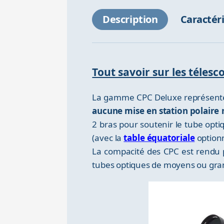
Description
Caractér
Tout savoir sur les téles
La gamme CPC Deluxe représente
aucune mise en station polaire 
2 bras pour soutenir le tube opti
(avec la
table équatoriale
optionn
La compacité des CPC est rendu 
tubes optiques de moyens ou gran