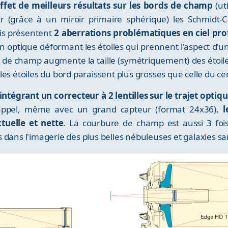
ffet de meilleurs résultats sur les bords de champ
(ut
r (grâce à un miroir primaire sphérique) les Schmidt-C
is présentent
2 aberrations problématiques en ciel pro
n optique déformant les étoiles qui prennent l'aspect d'u
e champ augmente la taille (symétriquement) des étoiles 
es étoiles du bord paraissent plus grosses que celle du ce
ntégrant un correcteur à 2 lentilles sur le trajet optiq
s appel, même avec un grand capteur (format 24x36),
l
tuelle et nette
. La courbure de champ est aussi 3 fois
dans l'imagerie des plus belles nébuleuses et galaxies san