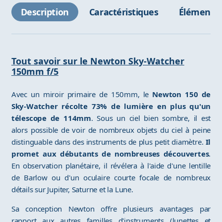
Description
Caractéristiques
Éléments 
Tout savoir sur le Newton Sky-Watcher
150mm f/5
Avec un miroir primaire de 150mm, le
Newton 150 de
Sky-Watcher récolte 73% de lumière en plus qu'un
télescope de 114mm
. Sous un ciel bien sombre, il est
alors possible de voir de nombreux objets du ciel à peine
distinguable dans des instruments de plus petit diamètre.
Il
promet aux débutants de nombreuses découvertes
.
En observation planétaire, il révélera à l'aide d'une lentille
de Barlow ou d'un oculaire courte focale de nombreux
détails sur Jupiter, Saturne et la Lune.
Sa conception Newton offre plusieurs avantages par
rapport aux autres familles d'instruments (lunettes et