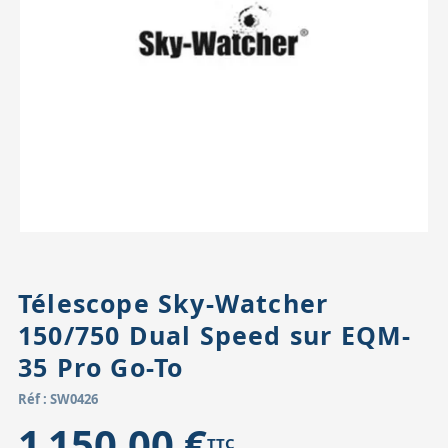
Accessoires pour montures
Pièces détachées
Têtes binocula
Télescope Sky-Watcher
150/750 Dual Speed sur EQM-
35 Pro Go-To
Réf : SW0426
1 150,00 €
TTC