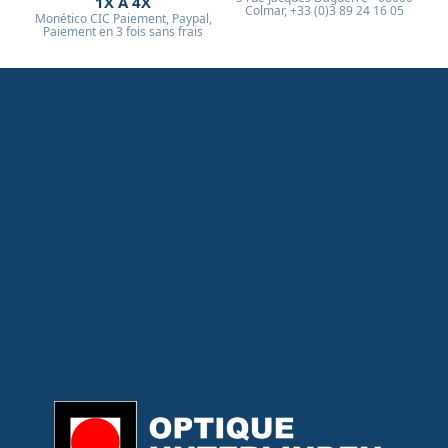
1X À 4X
Colmar, +33 (0)3 89 24 16 05
Monético CIC Paiement, Paypal,
Paiement en 3 fois sans frais