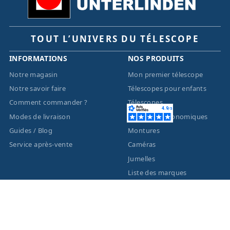
TOUT L’UNIVERS DU TÉLESCOPE
INFORMATIONS
NOS PRODUITS
Notre magasin
Mon premier télescope
Notre savoir faire
Télescopes pour enfants
Comment commander ?
Télescopes
Modes de livraison
Lunettes astronomiques
Guides / Blog
Montures
Service après-vente
Caméras
Jumelles
Liste des marques
ACTUALITÉS
MENTIONS LÉGALES
Nouveautés
Informations légales