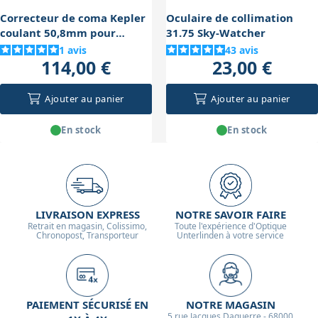
accessoires et un équilibrage soigné sont essentiels.
Correcteur de coma Kepler
Oculaire de collimation
Enfin, la limite physique due à la diffraction impose
coulant 50,8mm pour
31.75 Sky-Watcher
Newton
une résolution maximum, donc au-delà d'environ 300x
1
avis
43
avis
114,00 €
23,00 €
de grossissement sur ce diamètre, l'image ne
s'améliore plus mais se dégrade.
Ajouter au panier
Ajouter au panier
En stock
En stock
LIVRAISON EXPRESS
NOTRE SAVOIR FAIRE
Retrait en magasin, Colissimo,
Toute l'expérience d'Optique
Chronopost, Transporteur
Unterlinden à votre service
PAIEMENT SÉCURISÉ EN
NOTRE MAGASIN
5 rue Jacques Daguerre - 68000