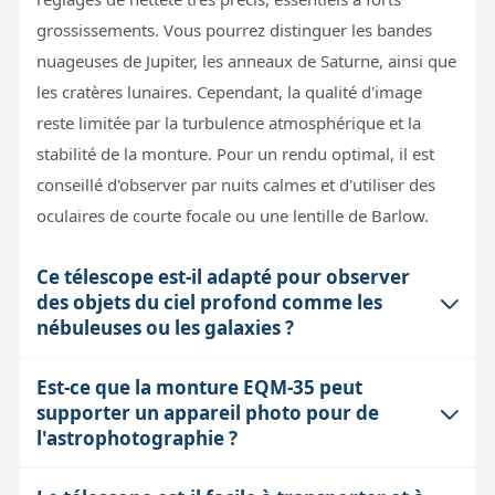
grossissements. Vous pourrez distinguer les bandes
nuageuses de Jupiter, les anneaux de Saturne, ainsi que
les cratères lunaires. Cependant, la qualité d'image
reste limitée par la turbulence atmosphérique et la
stabilité de la monture. Pour un rendu optimal, il est
conseillé d'observer par nuits calmes et d'utiliser des
oculaires de courte focale ou une lentille de Barlow.
Ce télescope est-il adapté pour observer
des objets du ciel profond comme les
nébuleuses ou les galaxies ?
Est-ce que la monture EQM-35 peut
Le diamètre de 150 mm collecte environ 73 % de
supporter un appareil photo pour de
lumière de plus qu'un 114 mm, ce qui permet de voir
l'astrophotographie ?
un plus grand nombre d'objets du ciel profond, comme
les amas d'étoiles, quelques nébuleuses brillantes (ex :