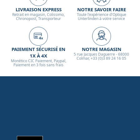
LIVRAISON EXPRESS
NOTRE SAVOIR FAIRE
Retrait en magasin, Colissimo,
Toute l'expérience d'Optique
Chronopost, Transporteur
Unterlinden à votre service
PAIEMENT SÉCURISÉ EN
NOTRE MAGASIN
5 rue Jacques Daguerre - 68000
1X À 4X
Colmar, +33 (0)3 89 24 16 05
Monético CIC Paiement, Paypal,
Paiement en 3 fois sans frais