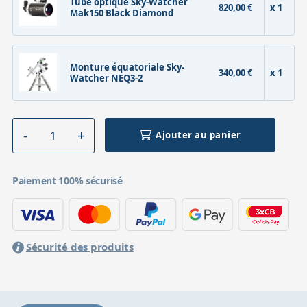
Tube optique Sky-Watcher
820,00 €
x 1
Mak150 Black Diamond
Monture équatoriale Sky-
340,00 €
x 1
Watcher NEQ3-2
Ajouter au panier
Paiement 100% sécurisé
Sécurité des produits