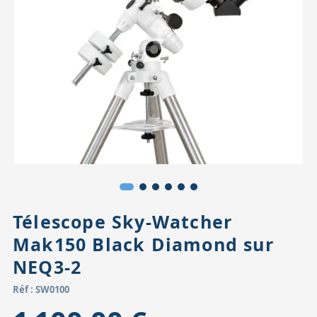
Accessoires pour montures
Pièces détachées
Têtes binocula
Télescope Sky-Watcher
Mak150 Black Diamond sur
NEQ3-2
Réf : SW0100