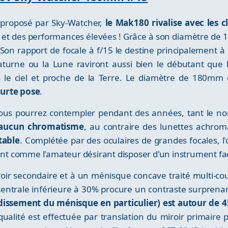
 proposé par Sky-Watcher,
le Mak180 rivalise avec les 
tif et des performances élevées ! Grâce à son diamètre d
 Son rapport de focale à f/15 le destine principalement à 
 Saturne ou la Lune raviront aussi bien le débutant que
ns le ciel et proche de la Terre. Le diamètre de 180mm 
ourte pose
.
ous pourrez contempler pendant des années, tant le nom
a aucun chromatisme
, au contraire des lunettes achrom
table
. Complétée par des oculaires de grandes focales, l
tant comme l'amateur désirant disposer d'un instrument fa
roir secondaire et à un ménisque concave traité multi-co
 centrale inférieure à 30% procure un contraste surprenan
dissement du ménisque en particulier) est autour de 
qualité est effectuée par translation du miroir primaire 