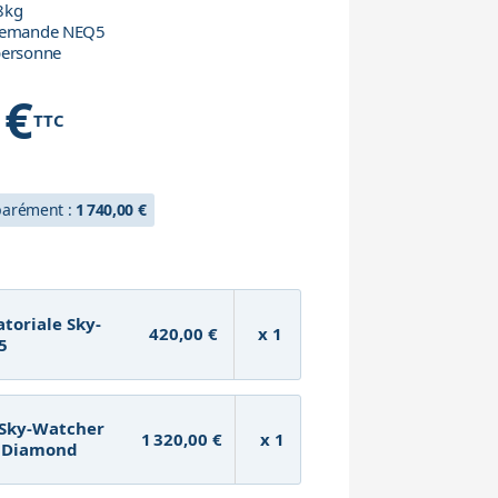
8kg
llemande NEQ5
personne
 €
TTC
h
éparément :
1 740,00 €
toriale Sky-
420,00 €
x 1
5
 Sky-Watcher
1 320,00 €
x 1
 Diamond