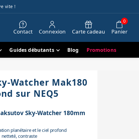
e vite !
0
Contact
Connexion
Carte cadeau
Panier
Guides débutants
Blog
Promotions
ky-Watcher Mak180
ond sur NEQ5
 Maksutov Sky-Watcher 180mm
tion planétaire et le ciel profond
 netteté, contraste