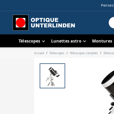
Pensez 
Télescopes
Lunettes astro
Montures
Accueil
Télescopes
Télescopes complets
Télesco