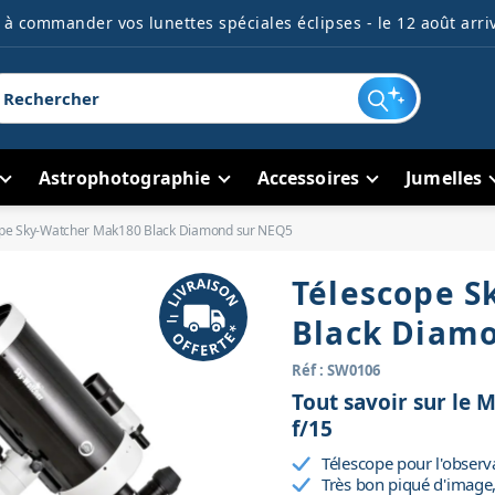
à commander vos lunettes spéciales éclipses - le 12 août arriv
Astrophotographie
Accessoires
Jumelles
pe Sky-Watcher Mak180 Black Diamond sur NEQ5
Télescope S
Black Diam
Réf : SW0106
Tout savoir sur le
f/15
Télescope pour l'observa
Très bon piqué d'image,