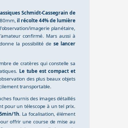
classiques Schmidt-Cassegrain de
e 180mm,
il récolte 44% de lumière
l'observation/imagerie planétaire,
 l'amateur confirmé. Mars aussi à
donne la possibilité de
se lancer
bre de cratères qui constelle sa
atiques.
Le tube est compact et
'observation des plus beaux objets
cilement transportable.
uches fournis des images détaillés
t pour un télescope à un tel prix.
45min/1h
. La focalisation, élément
pour offrir une course de mise au