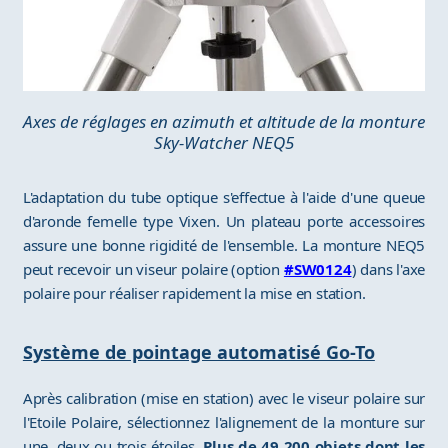
Axes de réglages en azimuth et altitude de la monture
Sky-Watcher NEQ5
L'adaptation du tube optique s'effectue à l'aide d'une queue
d'aronde femelle type Vixen. Un plateau porte accessoires
assure une bonne rigidité de l'ensemble. La monture NEQ5
peut recevoir un viseur polaire (option
#SW0124
) dans l'axe
polaire pour réaliser rapidement la mise en station.
Système de pointage automatisé Go-To
Après calibration (mise en station) avec le viseur polaire sur
l'Etoile Polaire, sélectionnez l'alignement de la monture sur
une, deux ou trois étoiles.
Plus de 49 200 objets dont les