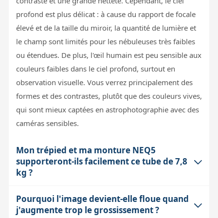
contraste et une grande netteté. Cependant, le ciel
profond est plus délicat : à cause du rapport de focale
élevé et de la taille du miroir, la quantité de lumière et
le champ sont limités pour les nébuleuses très faibles
ou étendues. De plus, l'œil humain est peu sensible aux
couleurs faibles dans le ciel profond, surtout en
observation visuelle. Vous verrez principalement des
formes et des contrastes, plutôt que des couleurs vives,
qui sont mieux captées en astrophotographie avec des
caméras sensibles.
Mon trépied et ma monture NEQ5
supporteront-ils facilement ce tube de 7,8
kg ?
Pourquoi l'image devient-elle floue quand
La monture NEQ5 est conçue pour une capacité de
j'augmente trop le grossissement ?
charge jusqu'à 9 kg en observation visuelle, ce qui