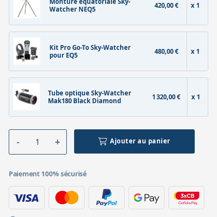
Monture équatoriale Sky-
420,00 €
x 1
Watcher NEQ5
Kit Pro Go-To Sky-Watcher
480,00 €
x 1
pour EQ5
Tube optique Sky-Watcher
1 320,00 €
x 1
Mak180 Black Diamond
Ajouter au panier
Paiement 100% sécurisé