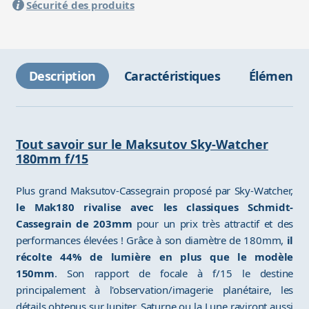
Sécurité des produits
Description
Caractéristiques
Éléments 
Tout savoir sur le Maksutov Sky-Watcher
180mm f/15
Plus grand Maksutov-Cassegrain proposé par Sky-Watcher,
le Mak180 rivalise avec les classiques Schmidt-
Cassegrain de 203mm
pour un prix très attractif et des
performances élevées ! Grâce à son diamètre de 180mm,
il
récolte 44% de lumière en plus que le modèle
150mm
. Son rapport de focale à f/15 le destine
principalement à l'observation/imagerie planétaire, les
détails obtenus sur Jupiter, Saturne ou la Lune raviront aussi