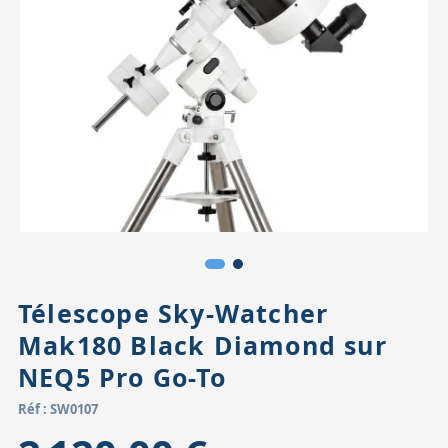
Accessoires pour montures
Pièces détachées
Têtes binocula
Télescope Sky-Watcher
Mak180 Black Diamond sur
NEQ5 Pro Go-To
Réf : SW0107