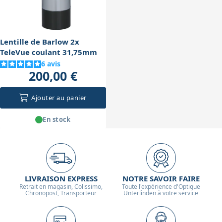
et la Lune.
de prévoir environ 45 minutes à 1 heure avant
d'observer dans les meilleures conditions. C'est donc
un instrument adapté aux sorties nomades pour un
Lentille de Barlow 2x
seul utilisateur.
TeleVue coulant 31,75mm
6
avis
200,00 €
Ajouter au panier
En stock
LIVRAISON EXPRESS
NOTRE SAVOIR FAIRE
Retrait en magasin, Colissimo,
Toute l'expérience d'Optique
Chronopost, Transporteur
Unterlinden à votre service