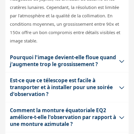
cratères lunaires. Cependant, la résolution est limitée
par l'atmosphère et la qualité de la collimation. En
conditions moyennes, un grossissement entre 90x et
150x offre un bon compromis entre détails visibles et
image stable.
Pourquoi l'image devient-elle floue quand
j'augmente trop le grossissement ?
Est-ce que ce télescope est facile à
Au-delà d'environ 200x, l'image se dégrade souvent car
transporter et à installer pour une soirée
on atteint la limite physique du pouvoir séparateur du
d'observation ?
télescope et l'effet de la turbulence atmosphérique
devient dominant. Le télescope ne peut pas compenser
Comment la monture équatoriale EQ2
Avec un poids de 13 kg pour le tube et une monture
ces effets, et les détails fins se perdent. Une bonne
améliore-t-elle l'observation par rapport à
EQ2 plus le trépied, l'ensemble reste transportable en
collimation et un ciel stable améliorent la qualité, mais
une monture azimutale ?
voiture compacte, mais il faut prévoir un peu d'espace.
il faut rester dans les grossissements recommandés.