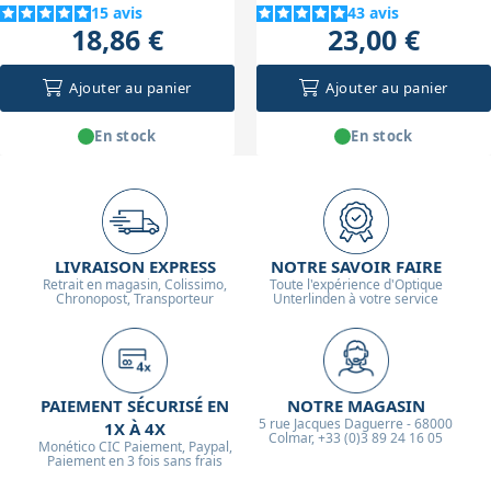
15
avis
43
avis
18,86 €
23,00 €
Ajouter au panier
Ajouter au panier
En stock
En stock
LIVRAISON EXPRESS
NOTRE SAVOIR FAIRE
Retrait en magasin, Colissimo,
Toute l'expérience d'Optique
Chronopost, Transporteur
Unterlinden à votre service
PAIEMENT SÉCURISÉ EN
NOTRE MAGASIN
5 rue Jacques Daguerre - 68000
1X À 4X
Colmar, +33 (0)3 89 24 16 05
Monético CIC Paiement, Paypal,
Paiement en 3 fois sans frais