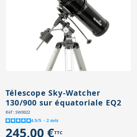
Accessoires pour montures
Pièces détachées
Têtes binocula
Télescope Sky-Watcher
130/900 sur équatoriale EQ2
Réf : SW0022
4.5
/
5
-
2
avis
245,00 €
TTC